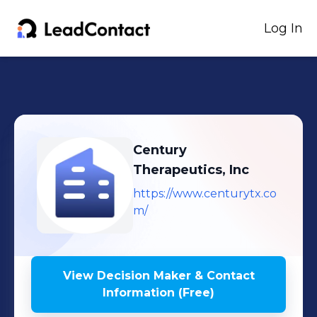
Log In
Century
Therapeutics, Inc
https://www.centurytx.co
m/
View Decision Maker & Contact
Information (Free)