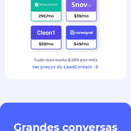
Tudo isso custa $ 289 por mês
Ver preços do LeadContact
Grandes conversas