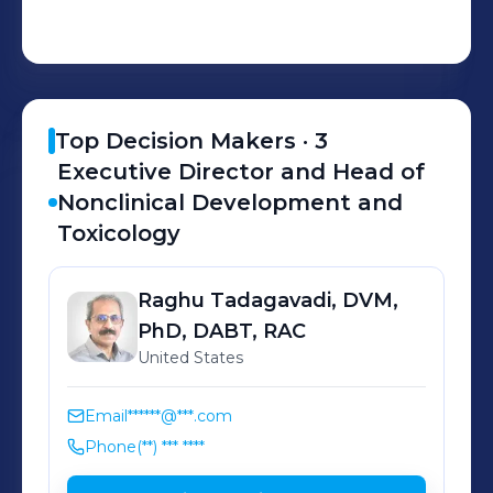
Telegram (or other social media sites)
or require potential candidates to
make purchases of goods or services.​
Top Decision Makers ·
3
Executive Director and Head of
Nonclinical Development and
Toxicology
Raghu Tadagavadi,
DVM,
PhD, DABT, RAC
United States
Email
******@***.com
Phone
(**) *** ****