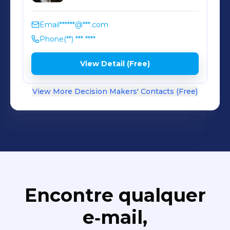
Email
******@***.com
Phone
(**) *** ****
View Detail (Free)
View More Decision Makers' Contacts (Free)
Encontre qualquer
e‑mail,