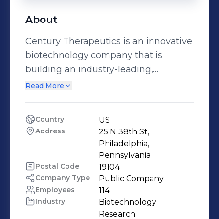
About
Century Therapeutics is an innovative
biotechnology company that is
building an industry-leading,
allogeneic, iPSC-derived cell therapy
Read More
platform that integrates cutting-edge
gene editing, protein engineering,
Country
US
technical development and
Address
25 N 38th St, 
manufacturing capabilities to
Philadelphia, 
generate allogeneic, iPSC-derived
Pennsylvania
Postal Code
19104
therapies for autoimmune diseases
Company Type
Public Company
and cancer.​ Please note: Century
Employees
114
Therapeutics does not solicit
Industry
Biotechnology 
prospective Colleagues directly via
Research