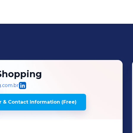
 Shopping
g.com.br
 & Contact Information (Free)