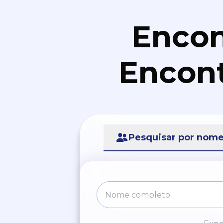
Encon
Encont
Pesquisar por nom