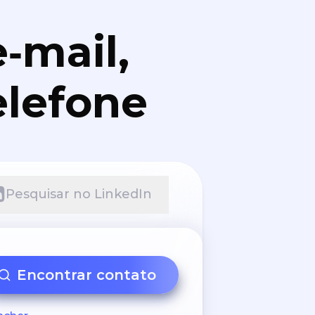
‑mail,
elefone
Pesquisar no LinkedIn
Encontrar contato