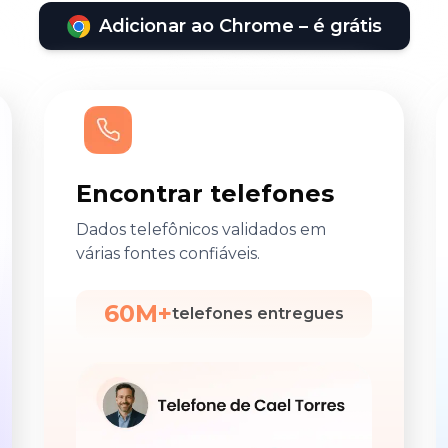
Adicionar ao Chrome – é grátis
Encontrar telefones
Dados telefônicos validados em
várias fontes confiáveis.
60M+
telefones entregues