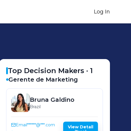
Log In
Top Decision Makers ·
1
Gerente de Marketing
Bruna
Galdino
Brazil
Email
******@***.com
View Detail