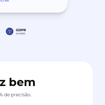
ncher
az bem
% de precisão.