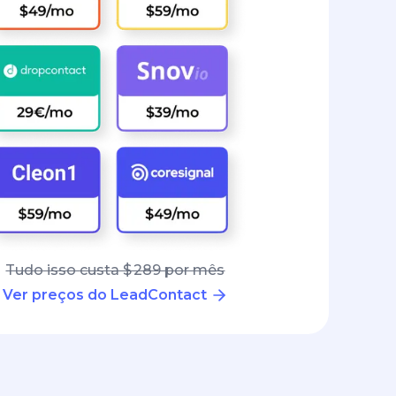
Tudo isso custa $ 289 por mês
Ver preços do LeadContact