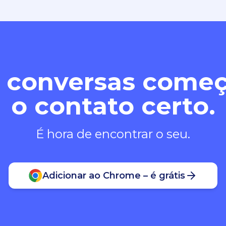
 conversas com
o contato certo.
É hora de encontrar o seu.
Adicionar ao Chrome – é grátis