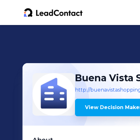
Buena Vista
http://buenavistashoppin
View Decision Maker