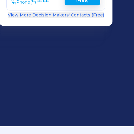
(Free)
Phone
(**) *** ****
View More Decision Makers' Contacts (Free)