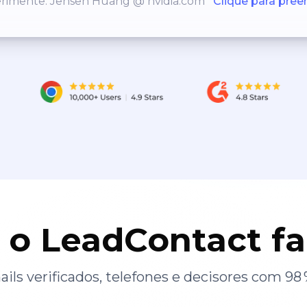
rimente: Jensen Huang @ nvidia.com
Clique para pree
 o LeadContact f
ils verificados, telefones e decisores com 98 