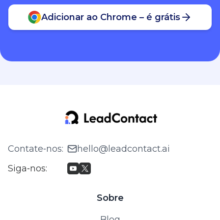
Adicionar ao Chrome – é grátis
Contate‑nos
:
hello@leadcontact.ai
Siga‑nos
:
Sobre
Blog