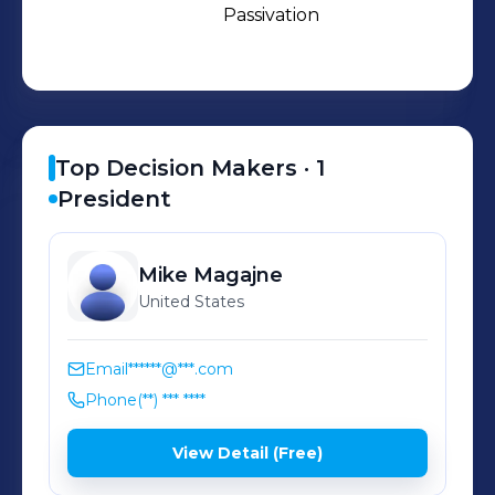
ensure quality and satisfaction.
Passivation
Top Decision Makers ·
1
President
Mike
Magajne
United States
Email
******@***.com
Phone
(**) *** ****
View Detail (Free)