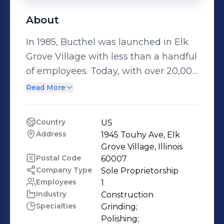
About
In 1985, Bucthel was launched in Elk
Grove Village with less than a handful
of employees. Today, with over 20,000
square feet of facility and a
Read More
knowledgeable team that includes
the very first few employees, we offer
Country
US
expert finishing services to our clients.
Address
1945 Touhy Ave, Elk 
We take pride in our team’s mastery
Grove Village, Illinois
of the art of metal finishing and are
Postal Code
60007
Company Type
Sole Proprietorship
always willing to take on a challenge.
Employees
1
Bucthel offers on-site services and
Industry
Construction
post-installation touch-ups. Let our
Specialties
Grinding;

team take on your next project to
Polishing;
