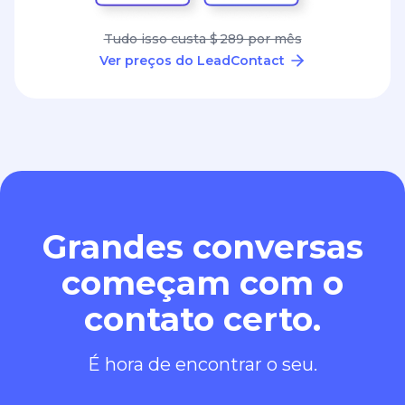
Tudo isso custa $ 289 por mês
Ver preços do LeadContact
Grandes conversas
começam com o
contato certo.
É hora de encontrar o seu.