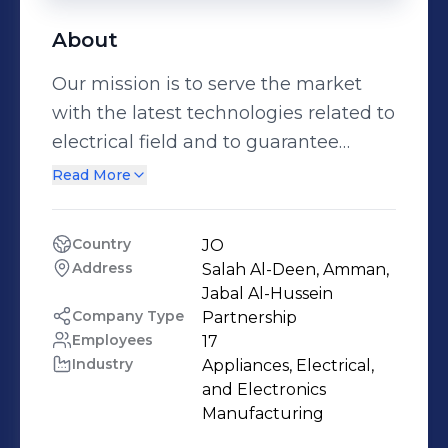
About
Our mission is to serve the market
with the latest technologies related to
electrical field and to guarantee
professional Services in different
Read More
sectors. We are working on gaining
electrical sector customers
Country
JO
satisfaction through our efforts of
Address
Salah Al-Deen, Amman, 
providing them with the best made
Jabal Al-Hussein
world wide products supported by
Company Type
Partnership
Employees
17
our highly qualified team and
Industry
Appliances, Electrical, 
technical services to become their
and Electronics 
credible, trustworthy Number One
Manufacturing
supplier of their choice.