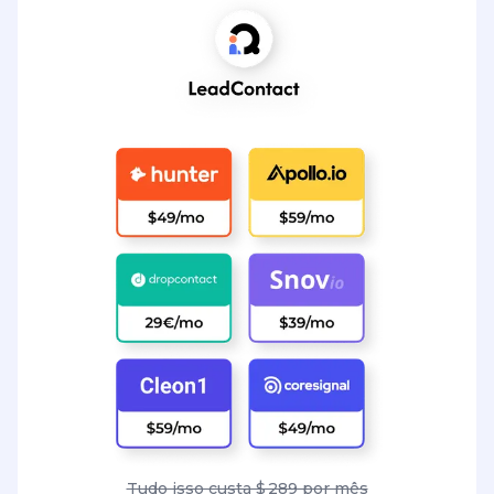
Tudo isso custa $ 289 por mês