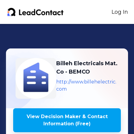
Log In
Billeh Electricals Mat.
Co - BEMCO
http://www.billehelectric.
com
View Decision Maker & Contact
Information (Free)