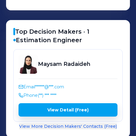
Top Decision Makers ·
1
Estimation Engineer
Maysam
Radaideh
Email
******@***.com
Phone
(**) *** ****
View Detail (Free)
View More Decision Makers' Contacts (Free)