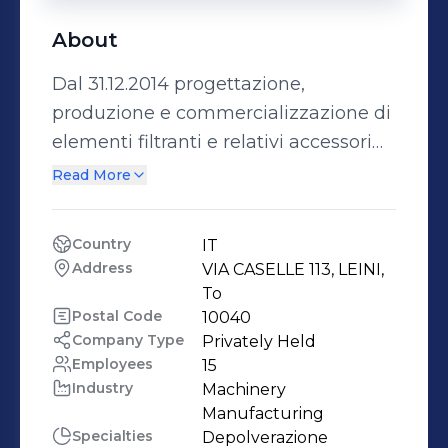
About
Dal 31.12.2014 progettazione,
produzione e commercializzazione di
elementi filtranti e relativi accessori
applicati al settore della
Read More
depolverazione industriale.
Country
IT
Address
VIA CASELLE 113, LEINI, 
To
Postal Code
10040
Company Type
Privately Held
Employees
15
Industry
Machinery 
Manufacturing
Specialties
Depolverazione 