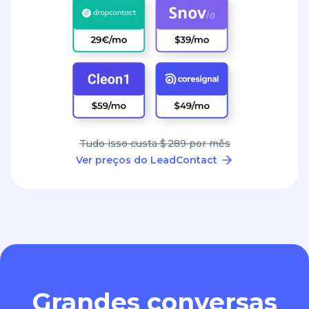
Tudo isso custa $ 289 por mês
Ver preços do LeadContact
Grandes conversas