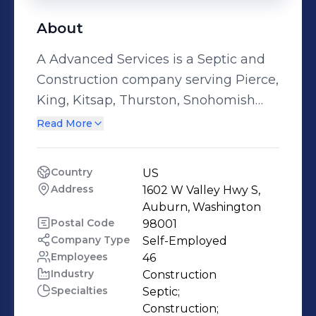
About
A Advanced Services is a Septic and
Construction company serving Pierce,
King, Kitsap, Thurston, Snohomish
and Mason counties. We specialize in
Read More
both residential and civil projects.
Sumner, Wa
Country
US
www.aadvancedservices.com
Address
1602 W Valley Hwy S, 
Auburn, Washington
Postal Code
98001
Company Type
Self-Employed
Employees
46
Industry
Construction
Specialties
Septic;

Construction;
