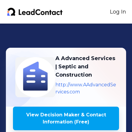
Log In
A Advanced Services
| Septic and
Construction
http://www.AAdvancedSe
rvices.com
View Decision Maker & Contact
Information (Free)