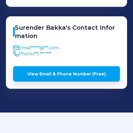
Surender
Bakka
's
Contact Infor
mation
Email
******@***.com
Phone
(**) *** ****
View Email & Phone Number (Free)