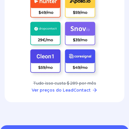
Tudo isso custa $ 289 por mês
Ver preços do LeadContact