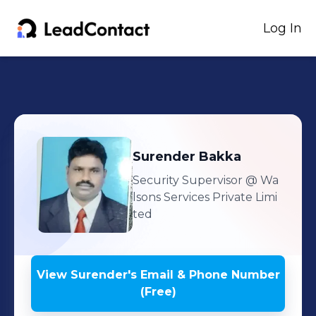
Log In
Surender
Bakka
Security Supervisor
@ Wa
lsons Services Private Limi
ted
View
Surender
's
Email & Phone Number
(Free)