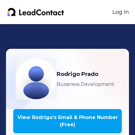
Log In
Rodrigo
Prado
Bussiness Development
View
Rodrigo
's
Email & Phone Number
(Free)