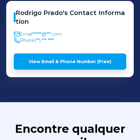
Rodrigo
Prado
's
Contact Informa
tion
Email
******@***.com
Phone
(**) *** ****
View Email & Phone Number (Free)
Encontre qualquer