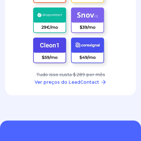
Tudo isso custa $ 289 por mês
Ver preços do LeadContact