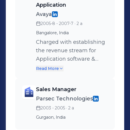
Application
Avaya
2005-8 - 2007-7
· 2 a
Bangalore, India
Charged with establishing
the revenue stream for
Application software &
Professional Services
Read More
business in South India
region.
Sales Manager
Parsec Technologies
2003 - 2005
· 2 a
Gurgaon, India