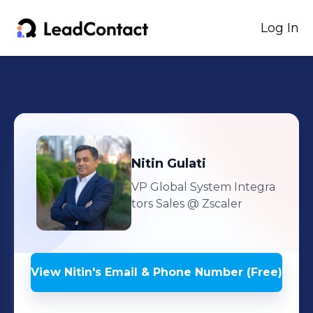
Log In
Nitin
Gulati
VP Global System Integra
tors Sales
@ Zscaler
View
Nitin
's
Email & Phone Number (Free)