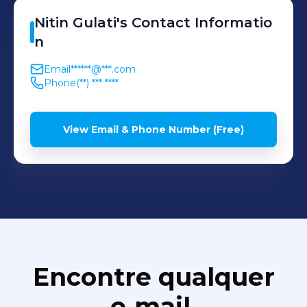
Nitin
Gulati
's
Contact Informatio
n
Email
******@***.com
Phone
(**) *** ****
View Email & Phone Number (Free)
Encontre qualquer
e‑mail,