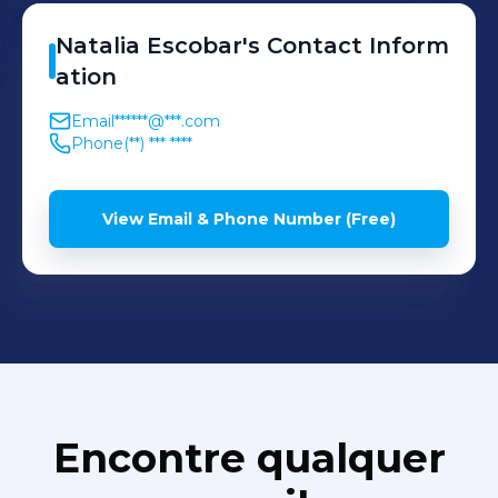
Natalia
Escobar
's
Contact Inform
ation
Email
******@***.com
Phone
(**) *** ****
View Email & Phone Number (Free)
Encontre qualquer