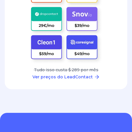
Tudo isso custa $ 289 por mês
Ver preços do LeadContact