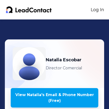
Log In
Natalia
Escobar
Director Comercial
View
Natalia
's
Email & Phone Number
(Free)