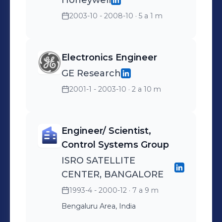
Honeywell
2003-10 - 2008-10
· 5 a 1 m
Electronics Engineer
GE Research
2001-1 - 2003-10
· 2 a 10 m
Engineer/ Scientist,
Control Systems Group
ISRO SATELLITE
CENTER, BANGALORE
1993-4 - 2000-12
· 7 a 9 m
Bengaluru Area, India