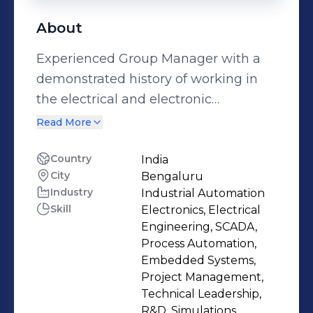
About
Experienced Group Manager with a
demonstrated history of working in
the electrical and electronic
manufacturing industry. Skilled in
Read More
Research and Development (R&D),
Embedded Software, Matlab,
Country
India
City
Bengaluru
Engineering, and Embedded
Industry
Industrial Automation
Systems. Strong operations
Skill
Electronics, Electrical
professional graduated from PDA
Engineering, SCADA,
College of Engineering, Gulbarga
Process Automation,
University Gulbarga.
Embedded Systems,
Project Management,
Technical Leadership,
R&D, Simulations,