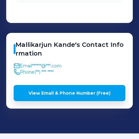
Mallikarjun
Kande
's
Contact Info
rmation
Email
******@***.com
Phone
(**) *** ****
View Email & Phone Number (Free)