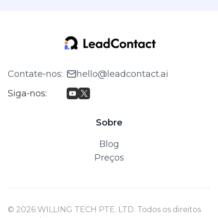
Contate‑nos
:
hello@leadcontact.ai
Siga‑nos
:
Sobre
Blog
Preços
© 2026 WILLING TECH PTE. LTD. Todos os direitos