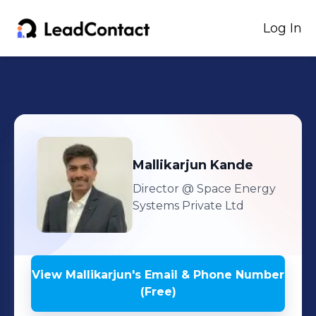
Log In
Mallikarjun
Kande
Director
@ Space Energy
Systems Private Ltd
View
Mallikarjun
's
Email & Phone Number
(Free)