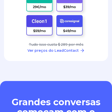
Tudo isso custa $ 289 por mês
Ver preços do LeadContact
Grandes conversas
começam com o