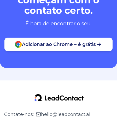
contato certo.
É hora de encontrar o seu.
Adicionar ao Chrome – é grátis
Contate‑nos
:
hello@leadcontact.ai