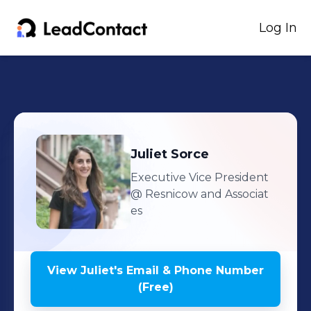
Log In
Juliet
Sorce
Executive Vice President
@ Resnicow and Associat
es
View
Juliet
's
Email & Phone Number
(Free)