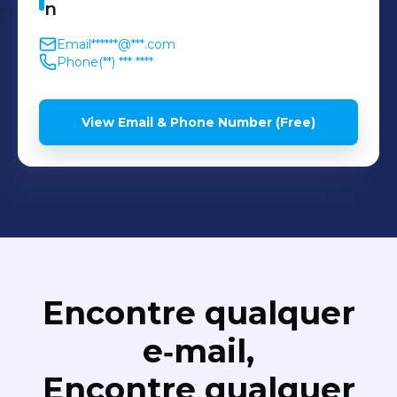
n
Email
******@***.com
Phone
(**) *** ****
View Email & Phone Number (Free)
Encontre qualquer
e‑mail,
Encontre qualquer