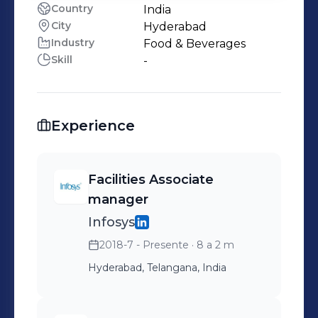
Country
India
City
Hyderabad
Industry
Food & Beverages
Skill
-
Experience
Facilities Associate
manager
Infosys
2018-7 - Presente
· 8 a 2 m
Hyderabad, Telangana, India