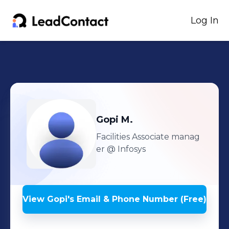
Log In
Gopi
M.
Facilities Associate manag
er
@ Infosys
View
Gopi
's
Email & Phone Number (Free)