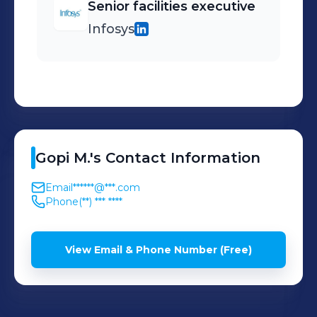
Senior facilities executive
Infosys
Gopi
M.
's
Contact Information
Email
******@***.com
Phone
(**) *** ****
View Email & Phone Number (Free)