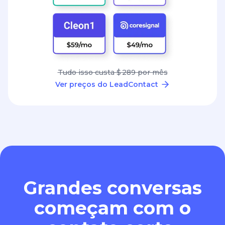
Tudo isso custa $ 289 por mês
Ver preços do LeadContact
Grandes conversas
começam com o