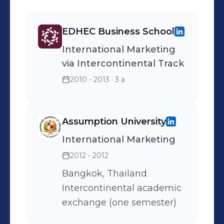
Time Bidding
Supported the whole
launch process of 2012
EDHEC Business School
strategic innovations
International Marketing
(product launch and
via Intercontinental Track
development) ⇨
Packaging : mastering the
2010 - 2013
· 3 a
whole process from
briefing to printing ⇨ Trade
Assumption University
marketing :
implementation of in-store
International Marketing
promotion operations /
2012 - 2012
couponing / sampling
Bangkok, Thailand
Intercontinental academic
exchange (one semester)