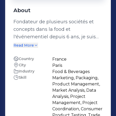
About
Fondateur de plusieurs sociétés et
concepts dans la food et
l'événementiel depuis 6 ans, je suis
passionné par l'entrepreneuriat
Read More
autant que par la nature, et par les
opérations autant que par les sports
Country
France
City
Paris
outdoor. Parmi mes plus jolies
Industry
Food & Beverages
réussites, la marque Monsieur
Skill
Marketing, Packaging,
Saucisse que j'ai créée de toutes
Product Management,
pièces et qui sert chaque année plus
Market Analysis, Data
de 150.000 clients.
Analysis, Project
Management, Project
Coordination, Consumer
Product Testing, Trade