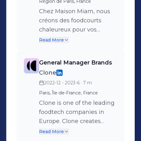
Région de Paris, France
Chez Maison Miam, nous
créons des foodcourts
chaleureux pour vos
réceptions d’entreprise et
Read More
confectionnons sous vos
yeux nos petites merveilles
General Manager Brands
issues de la streetfood pour
Clone
surprendre vos convives au
2022-12 - 2023-6
· 7 m
moyen d’une finger food
élégante et décontractée.
Paris, Île-de-France, France
Pour ce faire, on a
Clone is one of the leading
réinventé la streetfood
foodtech companies in
pour vos événements
Europe. Clone creates
d’entreprise. Conçues pour
online food delivery brands,
Read More
rassembler toutes les
helping restaurants