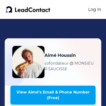
Log In
Aimé
Houssin
cofondateur
@ MONSIEU
R SAUCISSE
View
Aimé
's
Email & Phone Number
(Free)