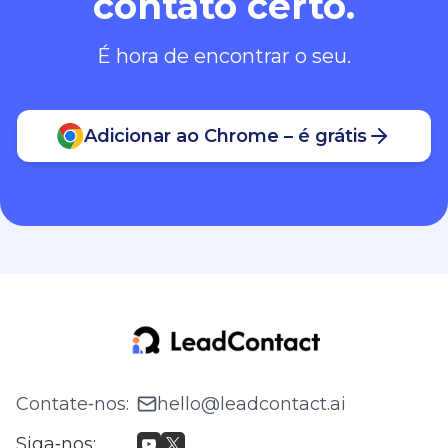
contato certo.
É hora de encontrar o seu.
Adicionar ao Chrome – é grátis
Contate‑nos
:
hello@leadcontact.ai
Siga‑nos
: