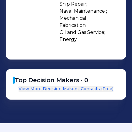
Fabrication, and Oil & Gas
Ship Repair;

Naval Maintenance ;

departments. Our yard is ISO
Mechanical ;

9001:2015, ISO 14001:2015 & ISO
Fabrication;

45001:2018 certified and has a Level 2
Oil and Gas Service;

BBBEE Rating.
Energy
Top Decision Makers ·
0
View More Decision Makers' Contacts (Free)