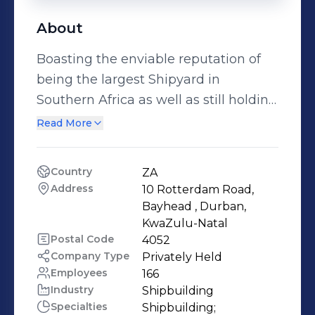
About
Boasting the enviable reputation of
being the largest Shipyard in
Southern Africa as well as still holding
the record for building the largest
Read More
Ship ever built on the African
Continent, Sandock Austral Shipyards
Country
ZA
is a proudly African Company. Being a
Address
10 Rotterdam Road, 
100% Black Owned Company and 12%
Bayhead , Durban, 
owned by the Employees. Sandock
KwaZulu-Natal
Postal Code
4052
Austral Shipyards provides complete
Company Type
Privately Held
in-house marine solutions through
Employees
166
our Shipbuilding, Ship Repair, Naval
Industry
Shipbuilding
Maintenance, Mechanical and
Specialties
Shipbuilding;
