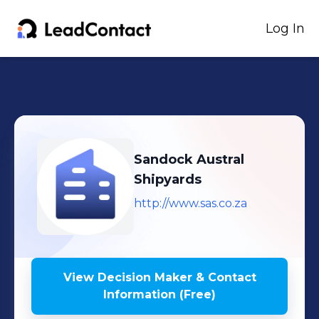
Log In
Sandock Austral
Shipyards
http://www.sas.co.za
View Decision Maker & Contact
Information (Free)