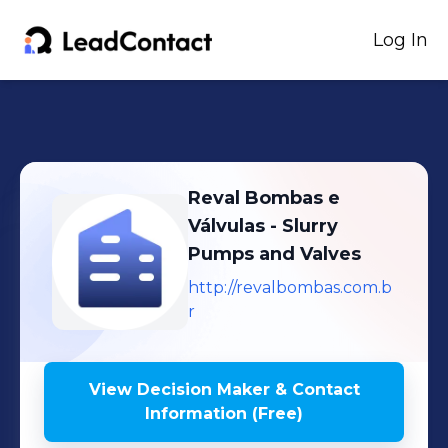
Log In
Reval Bombas e
Válvulas - Slurry
Pumps and Valves
http://revalbombas.com.b
r
View Decision Maker & Contact
Information (Free)