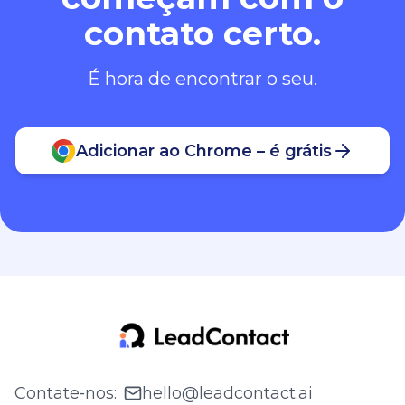
contato certo.
É hora de encontrar o seu.
Adicionar ao Chrome – é grátis
Contate‑nos
:
hello@leadcontact.ai