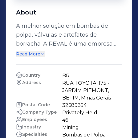
About
A melhor solução em bombas de
polpa, válvulas e artefatos de
borracha. A REVAL é uma empresa
fabricante de Bombas Centrífugas de
Read More
Polpa, Válvulas Guilhotina, Válvulas
Tipo Mangote, Válvulas de Esfera Tipo
Country
BR
Reversível, Mangotes e Curvas de
Address
RUA TOYOTA, 175 - 
Borracha, Artefatos de Borracha. A
JARDIM PIEMONT, 
assistência técnica da REVAL é
BETIM, Minas Gerais
Postal Code
32689354
formada por colaboradores
Company Type
Privately Held
especializados e uma estrutura sólida,
Employees
46
além de um estoque de peças de
Industry
Mining
reposição bastante expressivo para
Specialties
Bombas de Polpa - 