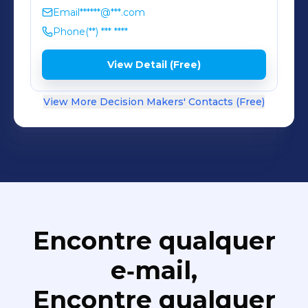
de Borracha; Artefatos de Borracha;
Email
******@***.com
Assistência Técnica; Manutenção;
Phone
(**) *** ****
Treinamentos.
View Detail (Free)
View More Decision Makers' Contacts (Free)
Encontre qualquer
e‑mail,
Encontre qualquer