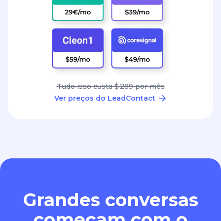
Tudo isso custa $ 289 por mês
Ver preços do LeadContact
Grandes conversas
começam com o