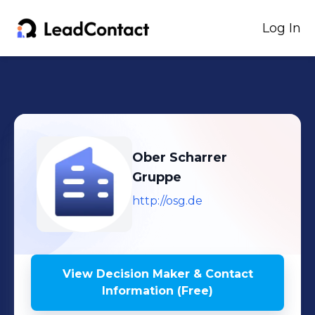
Log In
Ober Scharrer
Gruppe
http://osg.de
View Decision Maker & Contact
Information (Free)