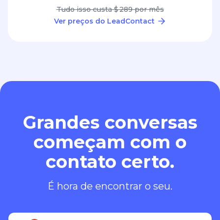
Tudo isso custa $ 289 por mês
Ver preços do LeadContact
Grandes conversas
começam com o
contato certo.
É hora de encontrar o seu.