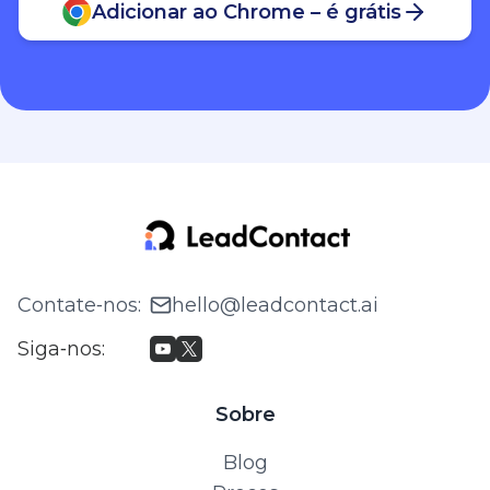
Adicionar ao Chrome – é grátis
Contate‑nos
:
hello@leadcontact.ai
Siga‑nos
:
Sobre
Blog