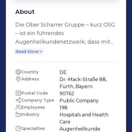
About
Die Ober Scharrer Gruppe – kurz OSG
– ist ein führendes
Augenheilkundenetzwerk, dass mit
135 Standorten-darunter 51 OP-
Read More
Zentren und mehreren stationären
Krankenhausabteilungen in ganz
Country
DE
Deutschland vertreten ist. Insgesamt
Address
Dr.-Mack-Straße 88, 
kümmern sich über 300 Ärzte und
Fürth, Bayern
Ärztinnen mit höchster Kompetenz
Postal Code
90762
Company Type
Public Company
und fundierter Erfahrung um das
Employees
198
Wohl von jährlich rund 1.000.000
Industry
Hospitals and Health 
Patientinnen und Patienten. Damit
Care
leisten wir einen wertvollen Beitrag
Specialties
Augenheilkunde