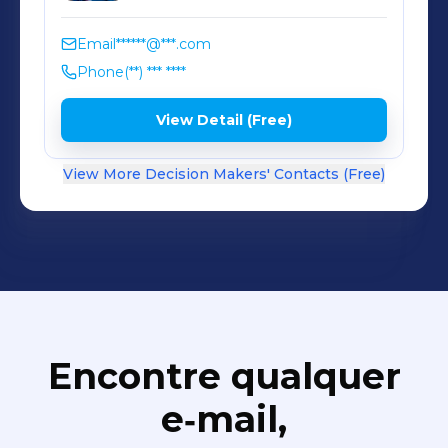
Email
******@***.com
Phone
(**) *** ****
View Detail (Free)
View More Decision Makers' Contacts (Free)
Encontre qualquer
e‑mail,