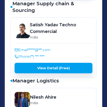
Manager Supply chain &
Sourcing
Satish Yadav
Techno
Commercial
India
Email
******@***.com
Phone
(**) *** ****
View Detail (Free)
Manager Logistics
Nilesh
Ahire
India