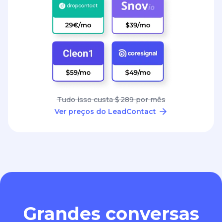
Tudo isso custa $ 289 por mês
Ver preços do LeadContact
Grandes conversas