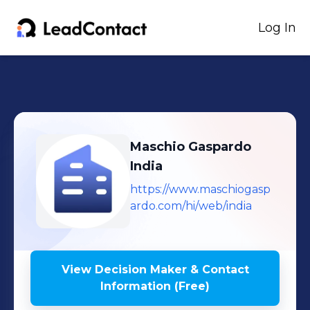
Log In
Maschio Gaspardo
India
https://www.maschiogasp
ardo.com/hi/web/india
View Decision Maker & Contact
Information (Free)