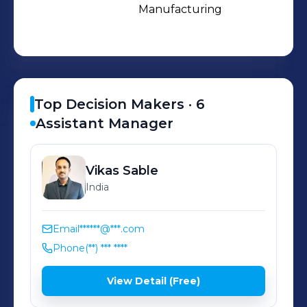
Gaspardo has 13 sales branches
Manufacturing
worldwide & having presence in more
than 150 nations across the world.
Top Decision Makers ·
6
Assistant Manager
Vikas
Sable
India
Email
******@***.com
Phone
(**) *** ****
View Detail (Free)