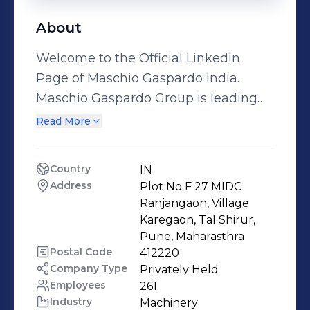
About
Welcome to the Official LinkedIn
Page of Maschio Gaspardo India.
Maschio Gaspardo Group is leading
international group in the production
Read More
of agricultural equipment and offers
complete range of equipment
Country
IN
ranging from tillage to seeding &
Address
Plot No F 27 MIDC 
planting, fertilization, crop protection,
Ranjangaon, Village 
green maintenance and haymaking
Karegaon, Tal Shirur, 
Pune, Maharasthra
to meet all the farmers needs.
Postal Code
412220
Company has 8 Manufacturing sites,
Company Type
Privately Held
5 in Italy and 3 abroad in Romania,
Employees
261
India and China. Moreover, Maschio
Industry
Machinery 