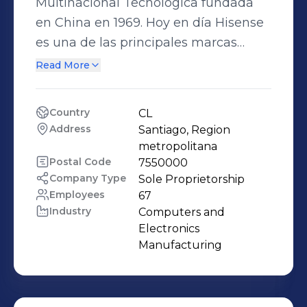
Multinacional Tecnológica fundada
en China en 1969. Hoy en día Hisense
es una de las principales marcas
mundialmente reconocidas por sus
Read More
productos de televisión,
electrodomésticos y equipos de
Country
CL
climatización. Comercializa sus
Address
Santiago, Region 
productos en más de 130 países y
metropolitana
forma parte del Top 10 de las mejores
Postal Code
7550000
Company Type
Sole Proprietorship
empresas de innovación tecnológica
Employees
67
a nivel internacional.
Industry
Computers and 
Electronics 
Manufacturing