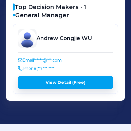
Top Decision Makers ·
1
General Manager
Andrew Congjie
WU
Email
******@***.com
Phone
(**) *** ****
View Detail (Free)