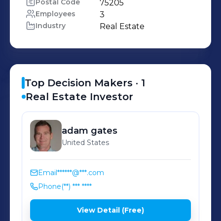
Postal Code
75205
Employees
3
Industry
Real Estate
Top Decision Makers ·
1
Real Estate Investor
adam
gates
United States
Email
******@***.com
Phone
(**) *** ****
View Detail (Free)