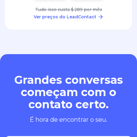
Tudo isso custa $ 289 por mês
Ver preços do LeadContact
Grandes conversas
começam com o
contato certo.
É hora de encontrar o seu.