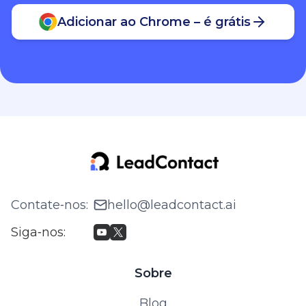
Adicionar ao Chrome – é grátis
Contate‑nos
:
hello@leadcontact.ai
Siga‑nos
:
Sobre
Blog