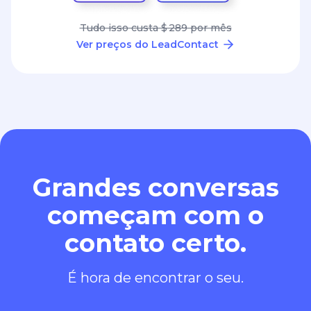
Tudo isso custa $ 289 por mês
Ver preços do LeadContact
Grandes conversas
começam com o
contato certo.
É hora de encontrar o seu.