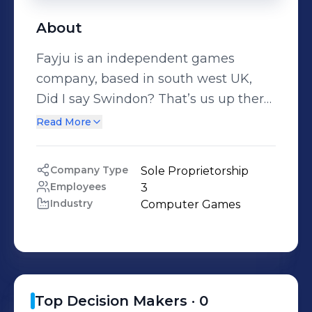
About
Fayju is an independent games
company, based in south west UK,
Did I say Swindon? That’s us up there
above the Wyvern Theatre. We love
Read More
making games. We try to maintain a
balance between intensely serious
Company Type
Sole Proprietorship
motives for building our projects and
Employees
3
just a quest for awesomeness, which
Industry
Computer Games
can lead us down some strange and
varied paths.
Top Decision Makers ·
0