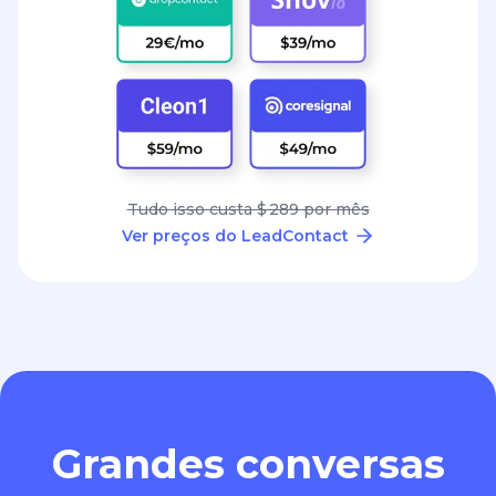
Tudo isso custa $ 289 por mês
Ver preços do LeadContact
Grandes conversas