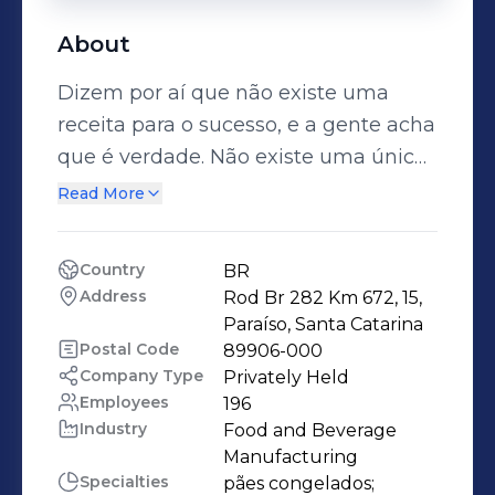
About
Dizem por aí que não existe uma
receita para o sucesso, e a gente acha
que é verdade. Não existe uma única
receita para o sucesso, existem várias,
Read More
e há 20 anos, fomos buscar algumas
das melhores na Itália e na
Country
BR
Alemanha. De lá, trouxemos
Address
Rod Br 282 Km 672, 15, 
equipamentos, técnicas de produção
Paraíso, Santa Catarina
e boas ideias de como facilitar a
Postal Code
89906-000
Company Type
Privately Held
panificação para os negócios e para
Employees
196
as famílias. Produção em massa Em
Industry
Food and Beverage 
2002, produzir e entregar massas
Manufacturing
congeladas era algo muito inovador,
Specialties
pães congelados;
