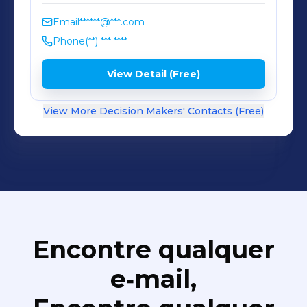
Email
******@***.com
Phone
(**) *** ****
View Detail (Free)
View More Decision Makers' Contacts (Free)
Encontre qualquer
e‑mail,