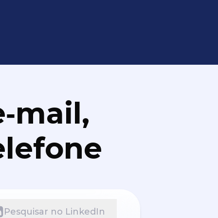
‑mail,
elefone
Pesquisar no LinkedIn