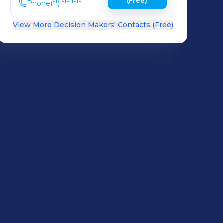
(Free)
Phone
(**) *** ****
View More Decision Makers' Contacts (Free)