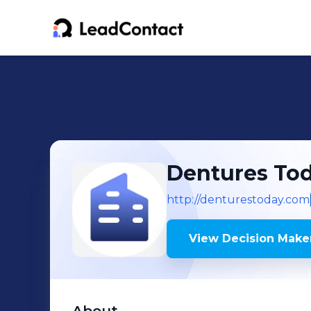
Dentures Tod
http://denturestoday.com
View Decision Maker