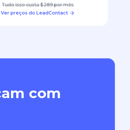
Tudo isso custa $ 289 por mês
Ver preços do LeadContact
eçam com