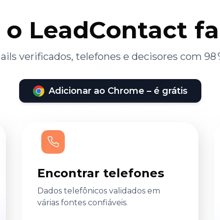
 o LeadContact f
ils verificados, telefones e decisores com 98 
Adicionar ao Chrome – é grátis
Encontrar telefones
Dados telefônicos validados em
várias fontes confiáveis.