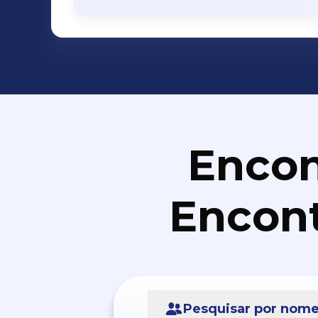
Encon
Encont
Pesquisar por nom