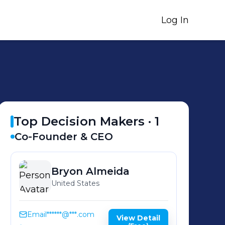
Log In
Top Decision Makers ·
1
Co-Founder & CEO
Bryon
Almeida
United States
Email
******@***.com
View Detail