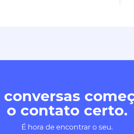
 conversas com
o contato certo.
É hora de encontrar o seu.