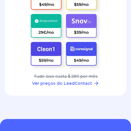
Tudo isso custa $ 289 por mês
Ver preços do LeadContact