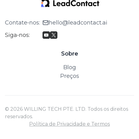
Contate‑nos
:
hello@leadcontact.ai
Siga‑nos
:
Sobre
Blog
Preços
© 2026 WILLING TECH PTE. LTD. Todos os direitos
reservados.
Política de Privacidade e Termos