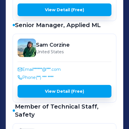
View Detail (Free)
Senior Manager, Applied ML
Sam
Corzine
United States
Email
******@***.com
Phone
(**) *** ****
View Detail (Free)
Member of Technical Staff,
Safety