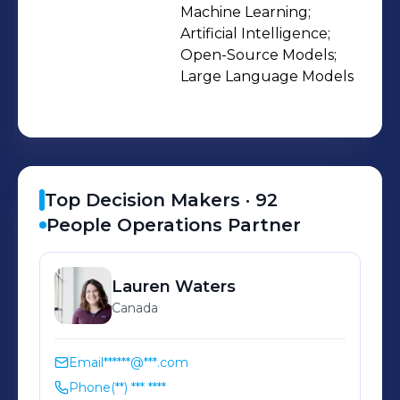
providers, private cloud
Machine Learning;

Artificial Intelligence;

environments, or on-premises. HQ: 171
Open-Source Models;

John Street, 2nd Floor, Toronto, ON
Large Language Models
M5T 1X3
Top Decision Makers ·
92
People Operations Partner
Lauren
Waters
Canada
Email
******@***.com
Phone
(**) *** ****