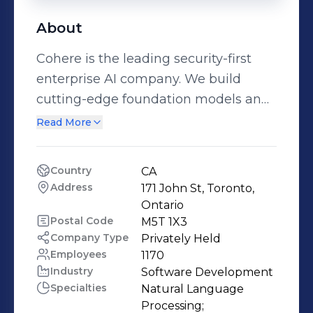
About
Cohere is the leading security-first
enterprise AI company. We build
cutting-edge foundation models and
end-to-end AI products designed to
Read More
solve real-world business problems.
We partner closely with companies to
Country
CA
deliver seamless integration, full
Address
171 John St, Toronto, 
customization, and easy-to-use
Ontario
solutions for their workforce and
Postal Code
M5T 1X3
Company Type
Privately Held
customers. Our all-in-one platform
Employees
1170
offers enterprises the highest levels of
Industry
Software Development
data security, privacy and optionality
Specialties
Natural Language 
to deploy across all major cloud
Processing;
