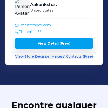
Aakanksha
.
United States
Email
******@***.com
Phone
(**) *** ****
View Detail (Free)
View More Decision Makers' Contacts (Free)
Encontre qualquer