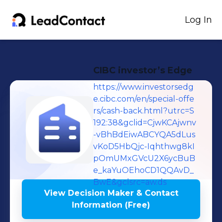
Log In
CIBC investor’s Edge
https://www.investorsedg
e.cibc.com/en/special-offe
rs/cash-back.html?utrc=S
192:38&gclid=CjwKCAjwnv
-vBhBdEiwABCYQA5dLus
vKoD5HbQjc-Iqhthwg8kI
pOmUMxGVcU2X6ycBuB
e_kaYuOEhoCD1QQAvD_
BwE&gclsrc=aw.ds
View Decision Maker & Contact
Information (Free)