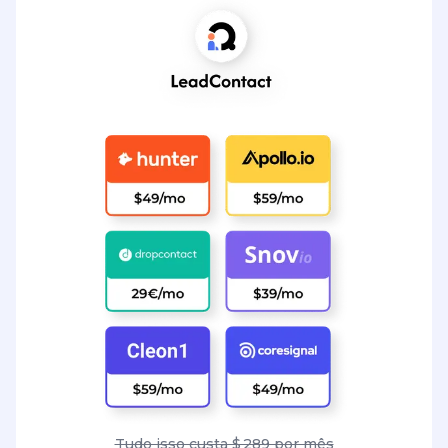
Tudo isso custa $ 289 por mês