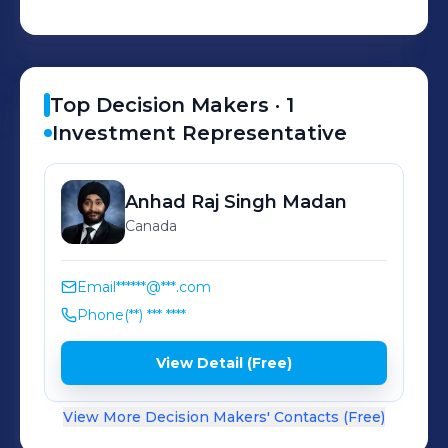
Top Decision Makers ·
1
Investment Representative
Anhad Raj Singh
Madan
Canada
Email
******@***.com
Phone
(**) *** ****
View Detail (Free)
View More Decision Makers' Contacts (Free)