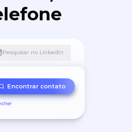
elefone
Pesquisar no LinkedIn
Encontrar contato
ncher