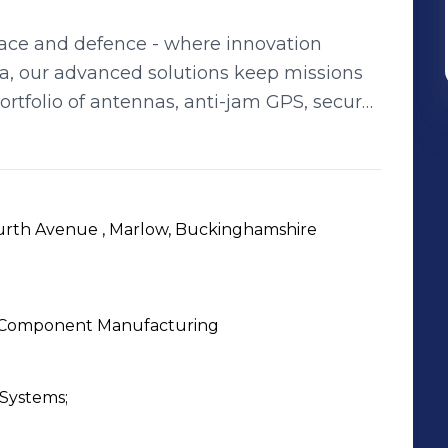
pace and defence - where innovation
 sea, our advanced solutions keep missions
rtfolio of antennas, anti-jam GPS, secure
re systems is engineered for the harshest
ce when it matters most. At Chelton,
redefine them.
urth Avenue , Marlow, Buckinghamshire
e Component Manufacturing
Systems;
