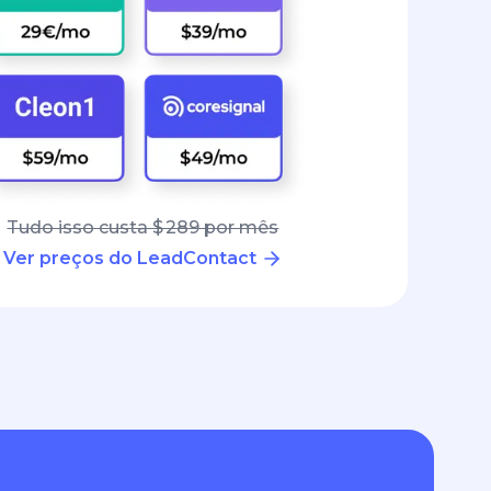
Tudo isso custa $ 289 por mês
Ver preços do LeadContact