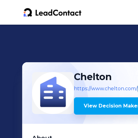
Chelton
https://www.chelton.com/
View Decision Maker