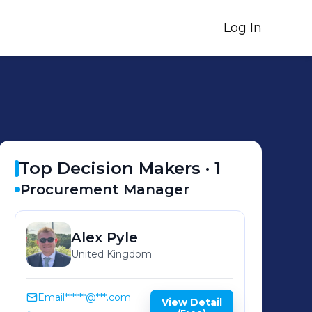
Log In
Top Decision Makers ·
1
Procurement Manager
Alex
Pyle
United Kingdom
Email
******@***.com
View Detail