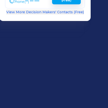
(Free)
Phone
(**) *** ****
View More Decision Makers' Contacts (Free)