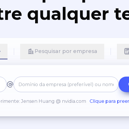
re qualquer t
e
Pesquisar por empresa
rimente: Jensen Huang @ nvidia.com
Clique para pree