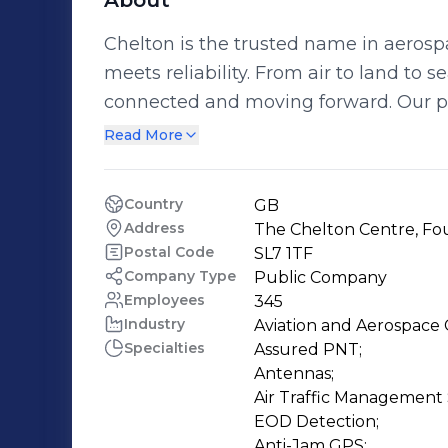
About
Chelton is the trusted name in aeros
meets reliability. From air to land to
connected and moving forward. Our po
communications, and electronic warfa
Read More
environments, delivering failsafe performan
we don’t just meet expectations - we 
Country
GB
Address
The Chelton Centre, Fo
Postal Code
SL7 1TF
Company Type
Public Company
Employees
345
Industry
Aviation and Aerospac
Specialties
Assured PNT;

Antennas;

Air Traffic Management 
EOD Detection;

Anti-Jam GPS;
