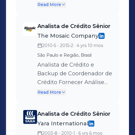
como fazer cumprir as
Read More
procedimentos e
parâmetros previamente
Analista de Crédito Sênior
estabelecidos. - Atuo no
The Mosaic Company
desenvolvimento de
2010-5 - 2015-2
· 4 yrs 10 mos
metodologias para gestão
de crédito e contas a
São Paulo e Região, Brasil
receber de clientes e
Analista de Crédito e
fornecedores, visando a
Backup de Coordenador de
proteção desses ativos e a
Crédito Fornecer Análise
viabilidade da atividade
de Crédito com maior nível
Read More
econômica da empresa; -
de complexidade,
Certifico que os critérios
incluindo idioma Inglês
Analista de Crédito Sênior
estabelecidos na Apólice
com forte ênfase na
Yara International
de Seguro sejam
análise avançada das
2003-8 - 2010-1
· 6 yrs 6 mos
cumpridas, bem como
Demonstrações