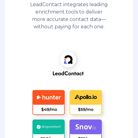
All these = $289 per month