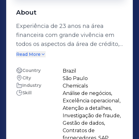
About
Experiência de 23 anos na área
financeira com grande vivência em
todos os aspectos da área de crédito,
fluxo de caixa , demonstrações
Read More
financeiras , entre outros. Experiência
direta com departamentos de Contas
Country
Brazil
City
São Paulo
a Pagar, Contas a Receber, Crédito
Industry
Chemicals
&amp; Cobrança, Tesouraria e
Skill
Análise de negócios,
Comercial. Tenho Interesse em
Excelência operacional,
empresas de grande porte com
Atenção a detalhes,
necessidade de desenvolvimento de
Investigação de fraude,
Gestão de dados,
politicas e aperfeiçoamento de
Contratos de
processos, com oportunidades de
fornecedores, SAP,