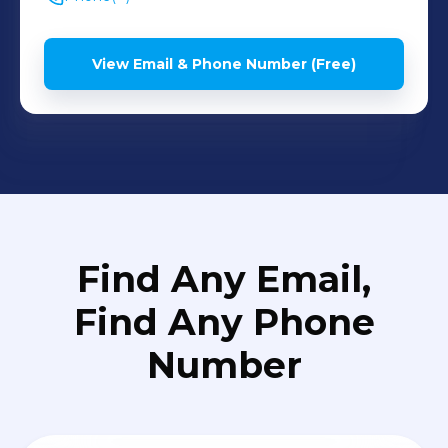
fornecedores (obra civil,
equipamentos industriais)
View Email & Phone Number (Free)
- Analise de Instituições
Financeiras (locais e
internacionais). -
Desenvolver treinamento
ao time de crédito, visando
o aprimoramento
profissional constante.
Find Any Email,
Find Any Phone
Number