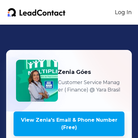
Log In
Zenia
Góes
Customer Service Manag
er ( Finance)
@ Yara Brasil
View
Zenia
's
Email & Phone Number
(Free)