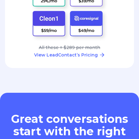
View LeadContact’s Pricing
Great conversations
start with the right
contact.
It’s time to find yours.
Add to Chrome - It's Free