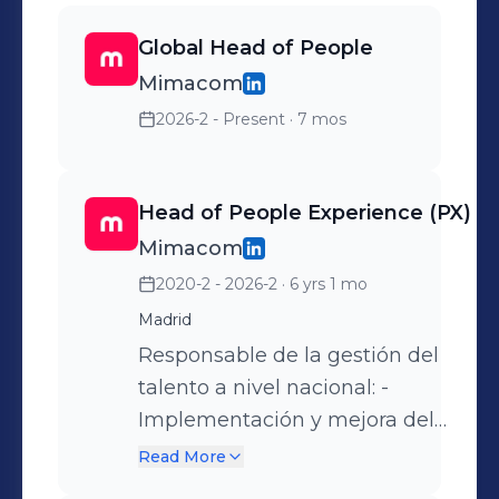
Global Head of People
Mimacom
2026-2 - Present
· 7 mos
Head of People Experience (PX)
Mimacom
2020-2 - 2026-2
· 6 yrs 1 mo
Madrid
Responsable de la gestión del
talento a nivel nacional: -
Implementación y mejora del
proceso de gestión del talento en
Read More
colaboración con todo el equipo