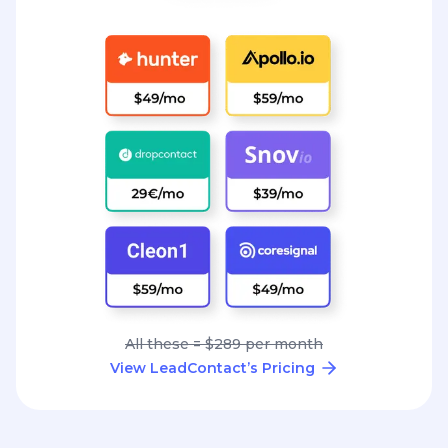
All these = $289 per month
View LeadContact’s Pricing