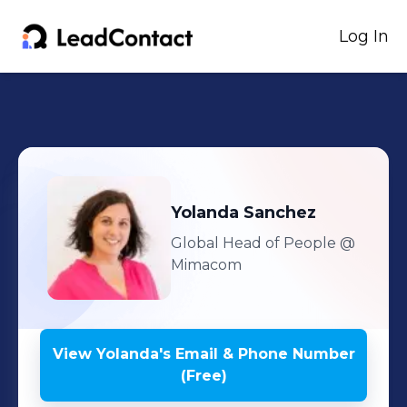
Log In
Yolanda
Sanchez
Global Head of People
@
Mimacom
View
Yolanda
's
Email & Phone Number
(Free)