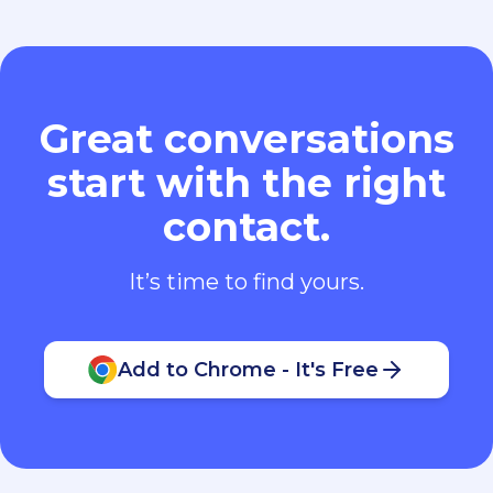
Great conversations
start with the right
contact.
It’s time to find yours.
Add to Chrome - It's Free