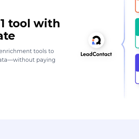
1 tool with
ate
enrichment tools to
data—without paying