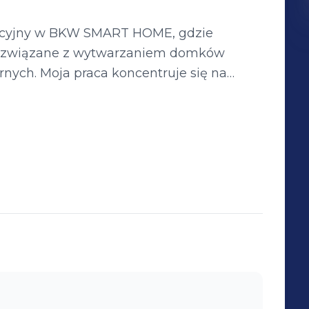
racyjny w BKW SMART HOME, gdzie
e związane z wytwarzaniem domków
nych. Moja praca koncentruje się na
a sprawną realizację zadań
oświadczenie w zarządzaniu zespołami
jnych. Moim celem jest ciągłe
 i wdrażanie nowoczesnych rozwiązań w