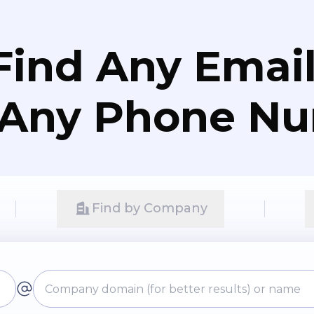
Find Any Email
 Any Phone N
Find by Company