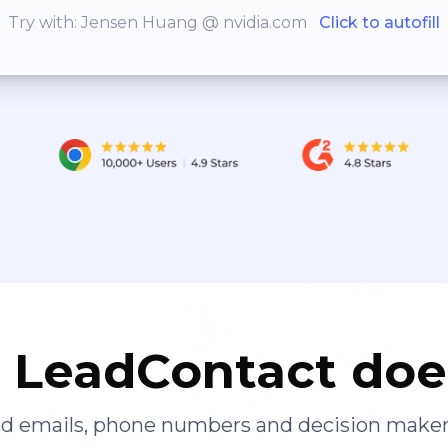
Try with: Jensen Huang @ nvidia.com
Click to autofill
LeadContact doe
ied emails, phone numbers and decision maker