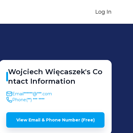
Log In
Wojciech
Więcaszek
's
Co
ntact Information
Email
******@***.com
Phone
(**) *** ****
View Email & Phone Number (Free)