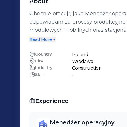
About
Obecnie pracuję jako Menedżer ope
odpowiadam za procesy produkcyjn
modułowych mobilnych oraz stacjonar
zarządzaniu operacjami, co pozwala n
Read More
produkcyjnych. Wcześniej pełniłem funkcję Kierownika oddziału w LUPUS
Furniture Factory, gdzie zdobyłem d
Country
Poland
City
Włodawa
oraz optymalizacji procesów produkcy
Industry
Construction
doskonalenie procesów operacyjnych
Skill
-
branży budownictwa modułowego.
Experience
Menedżer operacyjny