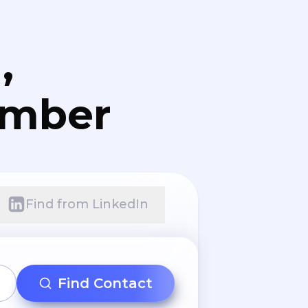
,
umber
Find from LinkedIn
Find Contact