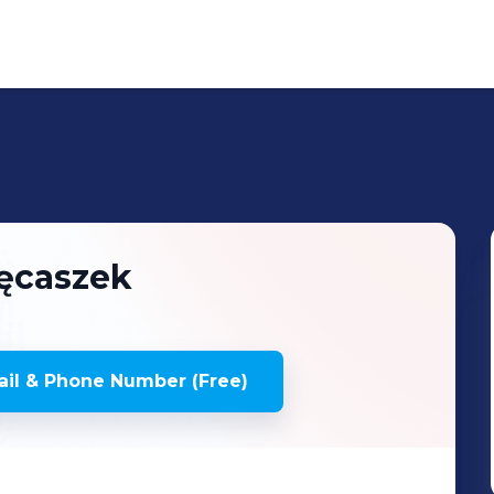
ęcaszek
il & Phone Number (Free)