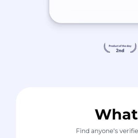
What 
Find anyone's verif