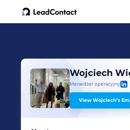
Wojciech
Wi
Menedżer operacyjny
View
Wojciech
's
Ema