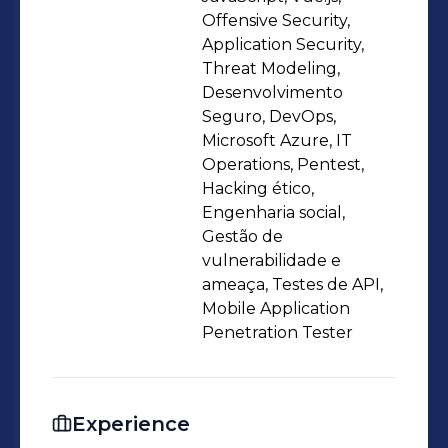
33515. Em constante evolução técnica,
Offensive Security,
com foco em segurança ofensiva,
Application Security,
Threat Modeling,
AppSec e desenvolvimento seguro,
Desenvolvimento
contribuindo para o fortalecimento da
Seguro, DevOps,
postura de segurança das
Microsoft Azure, IT
organizações.
Operations, Pentest,
Hacking ético,
Engenharia social,
Gestão de
vulnerabilidade e
ameaça, Testes de API,
Mobile Application
Penetration Tester
Experience