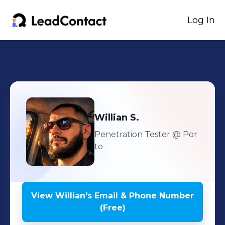
Log In
Willian
S.
Penetration Tester
@ Por
to
View
Willian
's
Email & Phone Number
(Free)