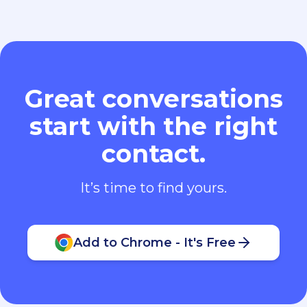
Great conversations
start with the right
contact.
It’s time to find yours.
Add to Chrome - It's Free