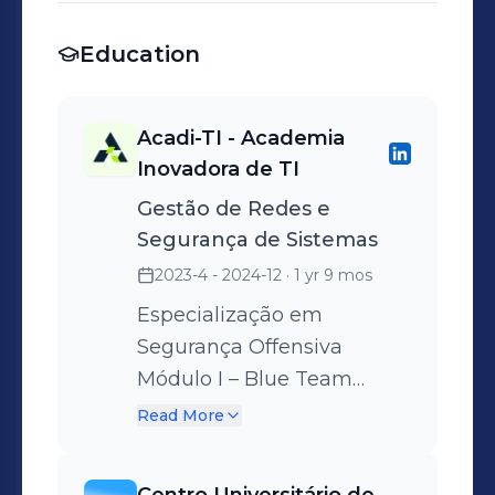
Aplicações Web Análise de
Education
Vulnerabilidades em
infraestrutura Execução e
acompanhamento nos
Acadi-TI - Academia
testes de plataformas
Inovadora de TI
internas da empresa.
Gestão de Redes e
Segurança de Sistemas
2023-4 - 2024-12
· 1 yr 9 mos
Especialização em
Segurança Offensiva
Módulo I – Blue Team
(CSAE) Legislação aplicada
Read More
à Cibersegurança (20h)
Segurança de Sistemas de