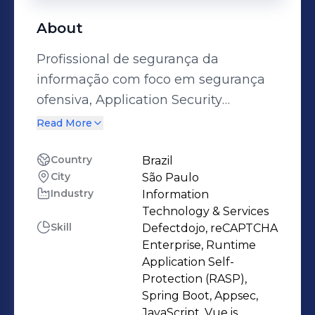
About
Profissional de segurança da
informação com foco em segurança
ofensiva, Application Security
(AppSec) e desenvolvimento seguro,
Read More
atuando em testes de intrusão
(pentest) e análise de
Country
Brazil
City
São Paulo
vulnerabilidades em aplicações e
Industry
Information
infraestruturas corporativas.
Technology & Services
Experiência prática em identificação,
Skill
Defectdojo, reCAPTCHA
exploração e reporte de
Enterprise, Runtime
vulnerabilidades, incluindo a
Application Self-
Protection (RASP),
descoberta e divulgação responsável
Spring Boot, Appsec,
das CVE-2023-24724 e CVE-2023-
JavaScript, Vue.js,