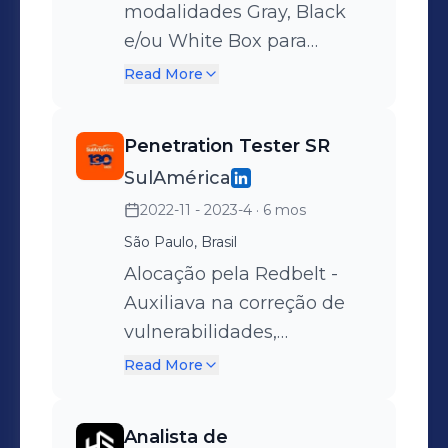
modalidades Gray, Black
e/ou White Box para
identificar vulnerabilidades
Read More
e/ou vetores de ataques
em plataformas e
Penetration Tester SR
aplicações web, ambientes
SulAmérica
em nuvem e internos,
2022-11 - 2023-4
· 6 mos
aplicativos mobile e APIs;
Testes de Gerenciamento
São Paulo, Brasil
de Identidade,
Alocação pela Redbelt -
Autenticação, Autorização,
Auxiliava na correção de
Gerenciamento de Sessão,
vulnerabilidades,
Validação de Entrada,
participava do ciclo de
Read More
Tratamento de Erros,
desenvolvimento seguro,
Criptografia, Lógica de
ajudava no gerenciamento
Analista de
Negócio, Client Side, entre