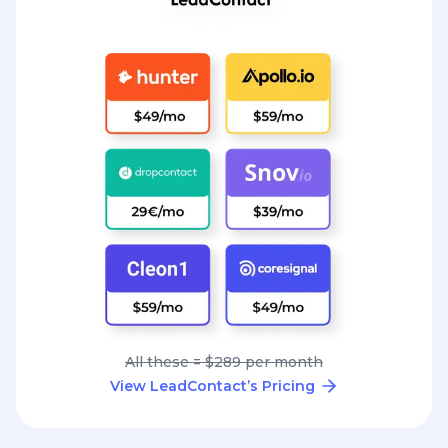
All these = $289 per month
View LeadContact’s Pricing