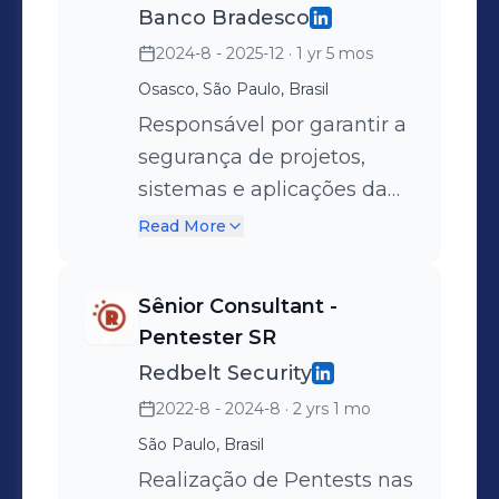
Banco Bradesco
2024-8 - 2025-12
· 1 yr 5 mos
Osasco, São Paulo, Brasil
Responsável por garantir a
segurança de projetos,
sistemas e aplicações da
organização.
Read More
Sênior Consultant -
Pentester SR
Redbelt Security
2022-8 - 2024-8
· 2 yrs 1 mo
São Paulo, Brasil
Realização de Pentests nas