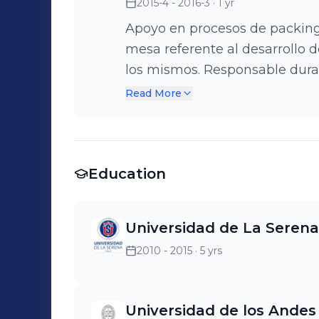
2015-4 - 2016-3
· 1 yr
Apoyo en procesos de packing
mesa referente al desarrollo
los mismos. Responsable durante la temporada de cítricos de proceso
de desverdizados y control de
Read More
referente a packing, desarrol
de mesa desde etapa fenológi
de cosecha.
Education
Universidad de La Serena
2010 - 2015
· 5 yrs
Universidad de los Andes 