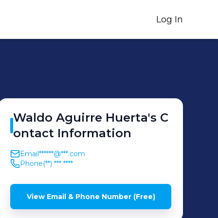
Log In
Waldo
Aguirre Huerta
's
C
ontact Information
Email
******@***.com
Phone
(**) *** ****
View Email & Phone Number (Free)