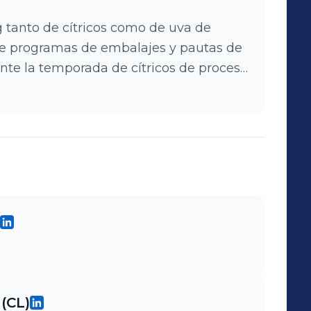
 tanto de cítricos como de uva de
 de programas de embalajes y pautas de
 este último. Sumado a lo descrito
le apoyo técnico a productores de uva
ca hojas extendidas hasta el proceso
(CL)