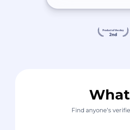
What 
Find anyone's verif