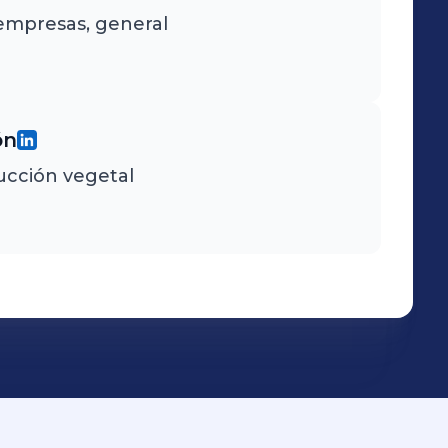
 empresas, general
ón
ucción vegetal