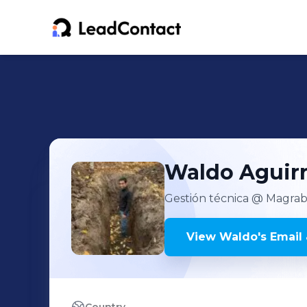
Waldo
Aguir
Gestión técnica
@ Magrabi
View
Waldo
's
Email 