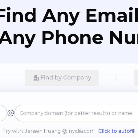
Find Any Email
 Any Phone N
Find by Company
Try with: Jensen Huang @ nvidia.com
Click to autofill