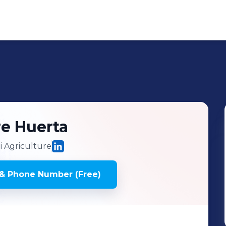
re Huerta
 Agriculture
& Phone Number (Free)