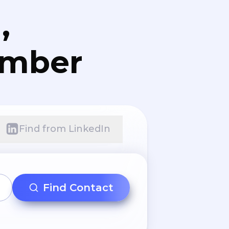
,
umber
Find from LinkedIn
Find Contact