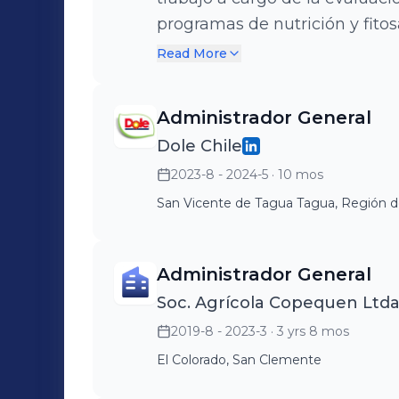
programas de nutrición y fitos
planificación de cosechas, y 
Read More
parcelas experimentales. Adem
para controlar los procesos a
Administrador General
presentada como datos y esta
Dole Chile
2023-8 - 2024-5
· 10 mos
San Vicente de Tagua Tagua, Región de
Administrador General
Soc. Agrícola Copequen Ltda
2019-8 - 2023-3
· 3 yrs 8 mos
El Colorado, San Clemente