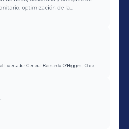
anitario, optimización de la
la evaluación de nuevas variedades y
ás, desarrollé protocolos productivos
grícolas basados en información
ndarizada.
l Libertador General Bernardo O'Higgins, Chile
.