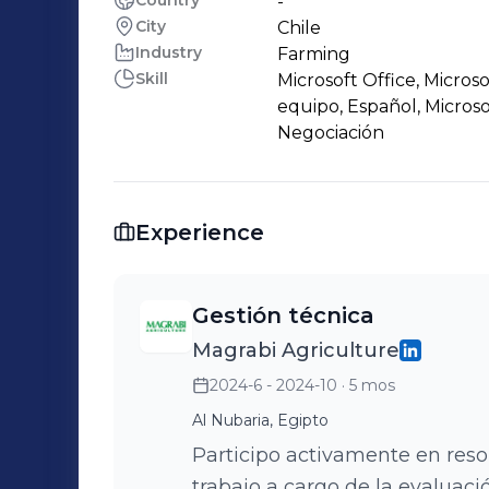
Country
-
City
Chile
Industry
Farming
Skill
Microsoft Office, Microso
equipo, Español, Microso
Negociación
Experience
Gestión técnica
Magrabi Agriculture
2024-6 - 2024-10
· 5 mos
Al Nubaria, Egipto
Participo activamente en reso
trabajo a cargo de la evaluaci