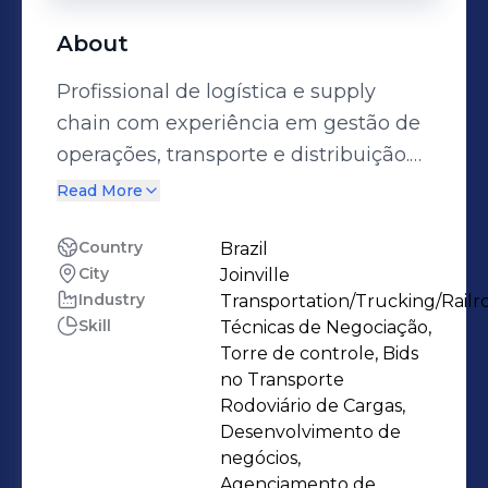
About
Profissional de logística e supply
chain com experiência em gestão de
operações, transporte e distribuição.
Atuei em empresas de grande porte
Read More
estruturando áreas logísticas,
otimizando processos e negociando
Country
Brazil
City
Joinville
com fornecedores para gerar
Industry
Transportation/Trucking/Railr
eficiência e redução de custos. Tenho
Skill
Técnicas de Negociação,
forte perfil de liderança e
Torre de controle, Bids
desenvolvimento de equipes, além de
no Transporte
foco em melhoria contínua e
Rodoviário de Cargas,
Desenvolvimento de
implementação de soluções
negócios,
estratégicas que elevam a
Agenciamento de