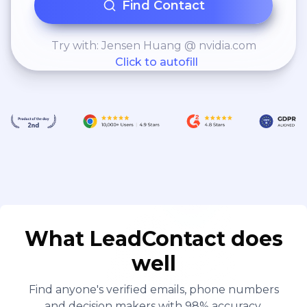
Find Contact
Try with: Jensen Huang @ nvidia.com
Click to autofill
What LeadContact does
well
Find anyone's verified emails, phone numbers
and decision makers with 98% accuracy.