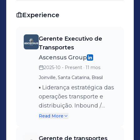
Experience
Gerente Executivo de
Transportes
Ascensus Group
2025-10 - Present
· 11 mos
Joinville, Santa Catarina, Brasil
▪︎ Liderança estratégica das
operações transporte e
distribuição. Inbound /
Outbound. ▪︎ Definição de
Read More
KPIs, metas e
planejamento de custos. ▪︎
Gerente de transportes