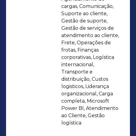
performance operacional.
cargas, Comunicação,
Atualmente, curso MBA Executivo em
Suporte ao cliente,
Gestão de suporte,
Supply Chain pela FGV, consolidando
Gestão de serviços de
minha visão estratégica e de
atendimento ao cliente,
negócios. Principais qualificações: ▪︎
Frete, Operações de
Gestão de Operações e Transporte ▪︎
frotas, Finanças
Planejamento Logístico e Supply
corporativas, Logística
internacional,
Chain ▪︎ Liderança e Desenvolvimento
Transporte e
de Equipes ▪︎ Melhoria Contínua e
distribuição, Custos
Redução de Custos ▪︎ Negociação e
logisticos, Liderança
Relacionamento com Parceiros O
organizacional, Carga
maior legado de um líder não é o
completa, Microsoft
Power BI, Atendimento
sucesso que ele alcança, mas as
ao Cliente, Gestão
pessoas que ele ajuda a se tornarem
logística
extraordinárias.