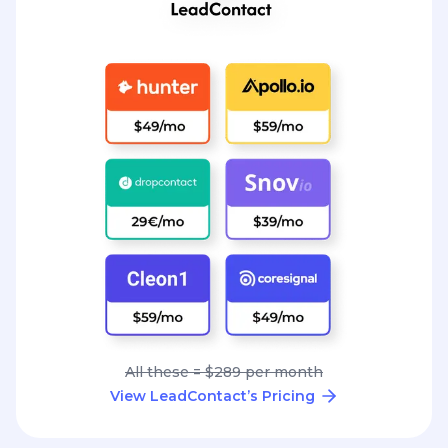
All these = $289 per month
View LeadContact’s Pricing