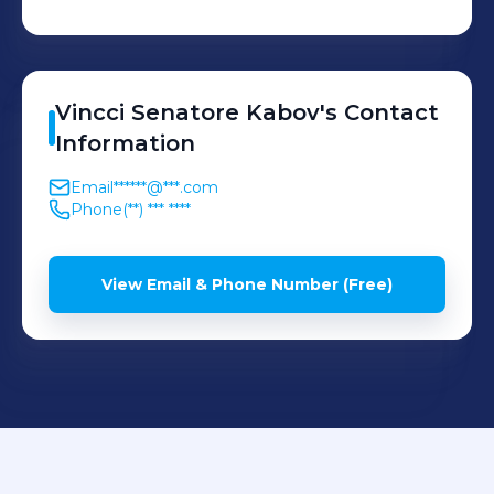
Vincci
Senatore Kabov
's
Contact
Information
Email
******@***.com
Phone
(**) *** ****
View Email & Phone Number (Free)