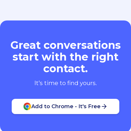
Great conversations
start with the right
contact.
It’s time to find yours.
Add to Chrome - It's Free