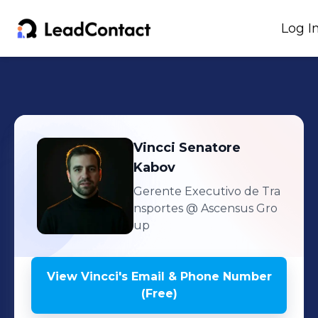
Log I
Vincci
Senatore
Kabov
Gerente Executivo de Tra
nsportes
@ Ascensus Gro
up
View
Vincci
's
Email & Phone Number
(Free)