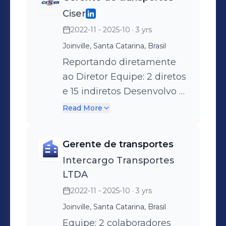
Interface com
Ciser
fornecedores,
2022-11 - 2025-10
· 3 yrs
transportadoras e clientes.
Joinville, Santa Catarina, Brasil
Reportando diretamente
ao Diretor Equipe: 2 diretos
e 15 indiretos Desenvolvo e
implemento soluções
Read More
logísticas estratégicas para
garantir o cumprimento
Gerente de transportes
das metas e otimização
Intercargo Transportes
das operações de
LTDA
transporte. Conduzo o
2022-11 - 2025-10
· 3 yrs
processo de
Joinville, Santa Catarina, Brasil
desenvolvimento e
homologação de
Equipe: 2 colaboradores