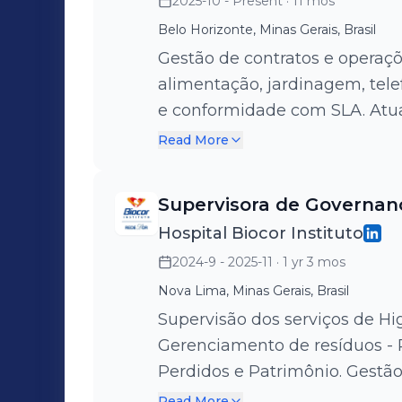
2025-10 - Present
· 11 mos
Belo Horizonte, Minas Gerais, Brasil
Gestão de contratos e operaçõe
alimentação, jardinagem, tele
e conformidade com SLA. Atu
otimização de custos e melhor
Read More
assegurando qualidade, segur
Supervisora de Governan
Hospital Biocor Instituto
2024-9 - 2025-11
· 1 yr 3 mos
Nova Lima, Minas Gerais, Brasil
Supervisão dos serviços de Hig
Gerenciamento de resíduos - 
Perdidos e Patrimônio. Gestão
avaliações de desempenho, ent
Read More