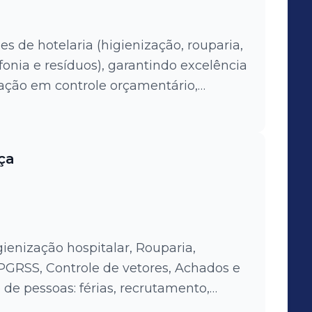
s de hotelaria (higienização, rouparia,
fonia e resíduos), garantindo excelência
ação em controle orçamentário,
ia contínua dos processos,
ança e conservação das instalações.
ça
ienização hospitalar, Rouparia,
PGRSS, Controle de vetores, Achados e
 de pessoas: férias, recrutamento,
re outras. Gestão de processos: