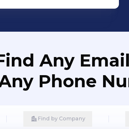
Find Any Email
 Any Phone N
Find by Company