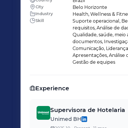
Country
Brazil
City
Belo Horizonte
Industry
Health, Wellness & Fitne
Skill
Suporte operacional, Be
requisitos, Análise de d
Qualidade, saúde, meio
documentos, Investigaç
Comunicação, Liderança
Apresentações, Análise 
Gestão de equipes
Experience
Supervisora de Hotelaria
Unimed BH