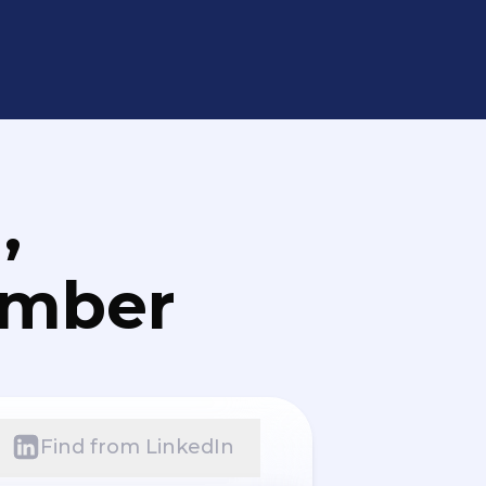
,
umber
Find from LinkedIn