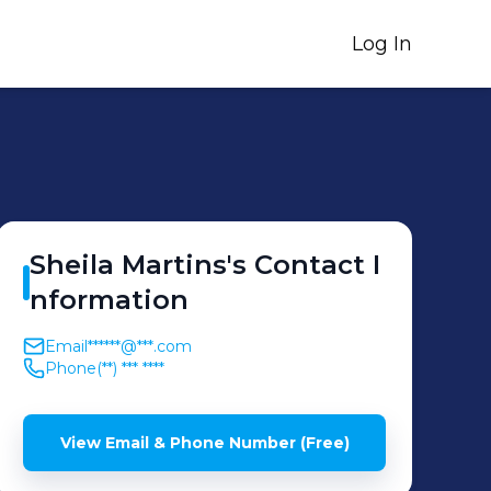
Log In
Sheila
Martins
's
Contact I
nformation
Email
******@***.com
Phone
(**) *** ****
View Email & Phone Number (Free)