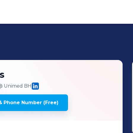
s
 Unimed BH
& Phone Number (Free)