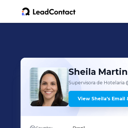
Sheila
Martin
Supervisora de Hotelaria
@
View
Sheila
's
Email 