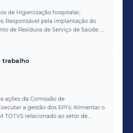
os de Higienização hospitalar,
ão do
to de Resíduos de Serviço de Saúde. A
nciamento de resíduos e
 trabalho
M TOTVS relacionado ao setor de
uação com as obrigações legais do E-