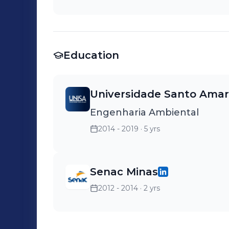
trabalho; Orientar o funcioná
de biossegurança; Fazer a ges
Acompanhar o plano de proteç
- Diálogos Semanais de Segura
Education
dos funcionários.
Universidade Santo Amar
Engenharia Ambiental
2014 - 2019
· 5 yrs
Senac Minas
2012 - 2014
· 2 yrs