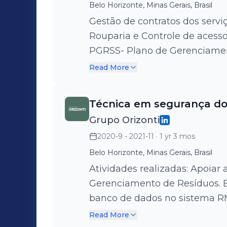
Belo Horizonte, Minas Gerais, Brasil
Gestão de contratos dos serviç
Rouparia e Controle de acessos; Responsável pela implantaç
PGRSS- Plano de Gerenciamen
frente das Comissões de Gere
Read More
Sustentabilidade.
Técnica em segurança do
Grupo Orizonti
2020-9 - 2021-11
· 1 yr 3 mos
Belo Horizonte, Minas Gerais, Brasil
Atividades realizadas: Apoiar as ações da Comissão de
Gerenciamento de Resíduos. Executar a gestão dos EPI’s; Alimentar o
banco de dados no sistema R
segurança do trabalho e adeq
Read More