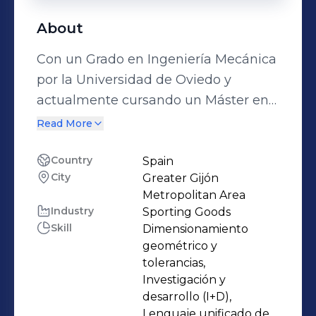
About
Con un Grado en Ingeniería Mecánica
por la Universidad de Oviedo y
actualmente cursando un Máster en
Simulación Numérica en Ingeniería
Read More
con Ansys en la Universidad
Politécnica de Madrid, he
Country
Spain
City
Greater Gijón
desarrollado competencias
Metropolitan Area
fundamentales en el diseño y
Industry
Sporting Goods
desarrollo de productos. Actualmente,
Skill
Dimensionamiento
desempeño el rol de Ingeniero de
geométrico y
Producto y responsable de compras
tolerancias,
Investigación y
en MMR Bikes, donde aplico mi
desarrollo (I+D),
conocimiento en diseño de cuadros
Lenguaje unificado de