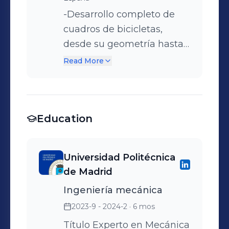
-Desarrollo completo de
cuadros de bicicletas,
desde su geometría hasta
el modelado 3D (a partir de
Read More
superficies) incluyendo la
documentación técnica. -
Cálculo y desarrollo de
Education
sistemas de suspensión en
em eje trasero (cinemática)
-Análisis mediante FEM de
Universidad Politécnica
cuadros y partes de
de Madrid
aluminio. Cálculo y
Ingeniería mecánica
dimensionado de puntos
de giro (ejes y
2023-9 - 2024-2
· 6 mos
rodamientos). -Diseño de
Título Experto en Mecánica