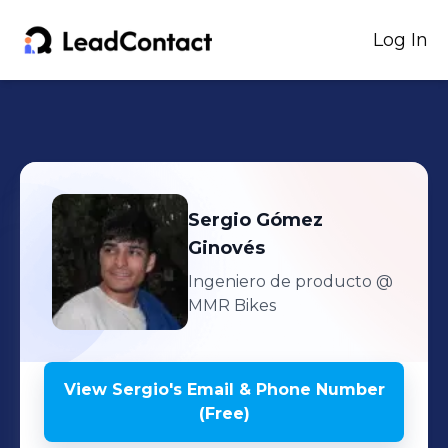
Log In
Sergio
Gómez
Ginovés
Ingeniero de producto
@
MMR Bikes
View
Sergio
's
Email & Phone Number
(Free)