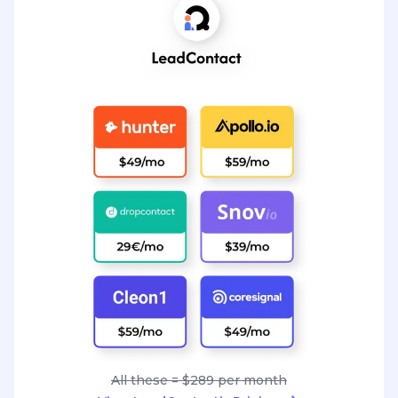
All these = $289 per month