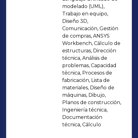
de bicicletas, modelado 3D y cálculo
modelado (UML),
de sistemas de suspensión,
Trabajo en equipo,
Diseño 3D,
asegurando productos de alta calidad
Comunicación, Gestión
y rendimiento. En mi trayectoria
de compras, ANSYS
reciente, he contribuido a la mejora
Workbench, Cálculo de
continua de procesos de producción y
estructuras, Dirección
supervisión técnica, en colaboración
técnica, Análisis de
problemas, Capacidad
con equipos de diseño y fabricantes
técnica, Procesos de
internacionales. Mi trabajo refleja un
fabricación, Lista de
enfoque en el cumplimiento
materiales, Diseño de
normativo y la innovación técnica,
máquinas, Dibujo,
buscando siempre optimizar cada
Planos de construcción,
Ingeniería técnica,
etapa de desarrollo. Estoy motivado
Documentación
por la oportunidad de crear
técnica, Cálculo
soluciones ingenieriles que se alineen