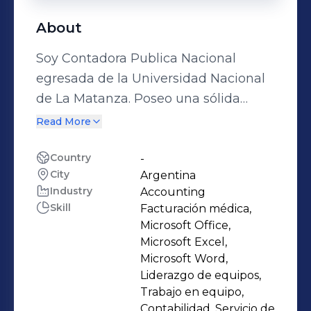
About
Soy Contadora Publica Nacional
egresada de la Universidad Nacional
de La Matanza. Poseo una sólida
experiencia en estudios contables y
Read More
empresas constructoras. Me destaco
por el profesionalismo, el compromiso
Country
-
City
Argentina
y la seriedad en el trabajo que
Industry
Accounting
desarrollo.
Skill
Facturación médica,
Microsoft Office,
Microsoft Excel,
Microsoft Word,
Liderazgo de equipos,
Trabajo en equipo,
Contabilidad, Servicio de