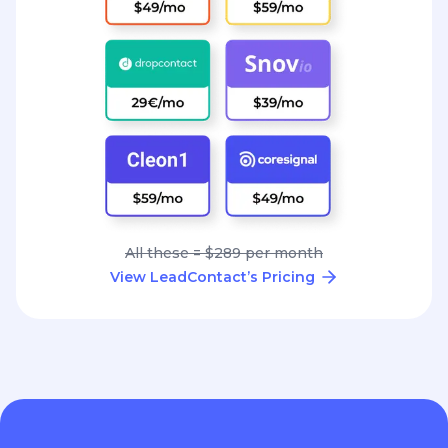
All these = $289 per month
View LeadContact’s Pricing