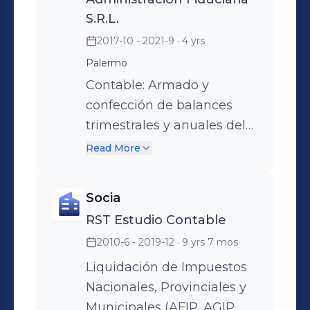
S.R.L.
2017-10 - 2021-9
· 4 yrs
Palermo
Contable: Armado y
confección de balances
trimestrales y anuales del
grupo económico (5
Read More
sociedades y 3
fideicomisos). Análisis y
Socia
conciliación de cuentas
RST Estudio Contable
contables y comerciales.
2010-6 - 2019-12
· 9 yrs 7 mos
Financiera: Control y
Análisis cheques diferidos
Liquidación de Impuestos
y saldos bancarios.
Nacionales, Provinciales y
Conciliación bancaria.
Municipales (AFIP, AGIP,