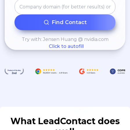
reportando directamente
al Gerente General de la
empresa y Presidencia.
Find Contact
Try with: Jensen Huang @ nvidia.com
Click to autofill
What LeadContact does