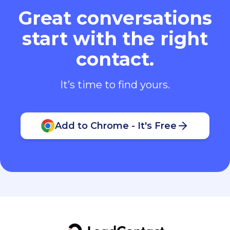
Great conversations
start with the right
contact.
It’s time to find yours.
Add to Chrome - It's Free