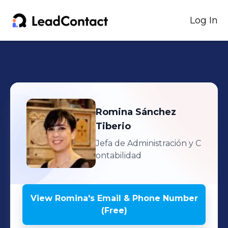
Log In
Romina
Sánchez
Tiberio
Jefa de Administración y C
ontabilidad
View
Romina
's
Email & Phone Number
(Free)