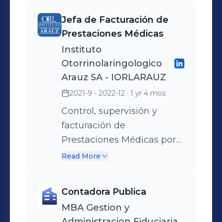
Jefa de Facturación de
Prestaciones Médicas
Instituto
Otorrinolaringologico
Arauz SA - IORLARAUZ
2021-9 - 2022-12
· 1 yr 4 mos
Control, supervisión y
facturación de
Prestaciones Médicas por
Nomenclador Nacional y
Read More
Módulos. Facturación de
Consultas, Estudios
Contadora Publica
Ambulatorios e
MBA Gestion y
Internaciones.
Administracion Fiduciaria