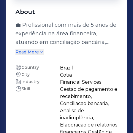
About
💼 Profissional com mais de 5 anos de
experiência na área financeira,
atuando em conciliação bancária,
contas a pagar e a receber,
Read More
faturamento e análise de crédito. Essa
vivência ampla me proporcionou
Country
Brazil
City
Cotia
uma visão completa dos processos
Industry
Financial Services
financeiros, além de maior
Skill
Gestao de pagamento e
capacidade de integração entre áreas
recebimento,
e otimização de rotinas.Tenho
Conciliacao bancaria,
domínio do sistema Omie, além de
Analise de
inadimplência,
experiência prática com Google
Elaboracao de relatorios
Sheets e Trello, ferramentas que
financeiros, Gestão de