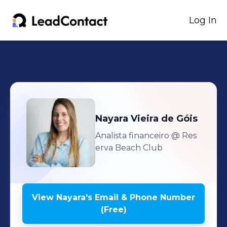
Log In
Nayara
Vieira de Góis
Analista financeiro
@ Res
erva Beach Club
View
Nayara
's
Email & Phone Number
(Free)