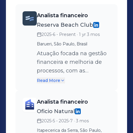
conhecimento técnico e visão de
negócios.Sou movida por desafios e
Analista financeiro
apaixonada por soluções criativas que
Reserva Beach Club
otimizam processos e geram valor
real às operações. Meu objetivo é
2025-6 - Present
· 1 yr 3 mos
contribuir para a melhoria contínua e
Barueri, São Paulo, Brasil
crescimento organizacional, unindo
Atuação focada na gestão
técnica, inovação e visão
financeira e melhoria de
estratégica.Pra fins profissionais meu
processos, com as
e-mail é: nahh_vieira@hotmail.com.
seguintes
Read More
responsabilidades: • Gestão
de contas a pagar: controle
Analista financeiro
de prazos, conferência de
Oficio Natural
documentos e análise
2025-5 - 2025-7
· 3 mos
crítica de pagamentos; •
Organização de rotinas
Itapecerica da Serra, São Paulo,