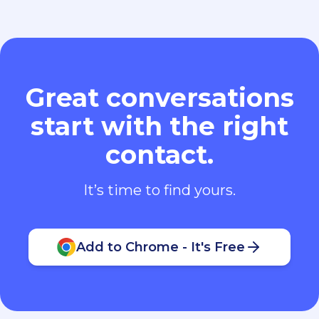
Great conversations
start with the right
contact.
It’s time to find yours.
Add to Chrome - It's Free