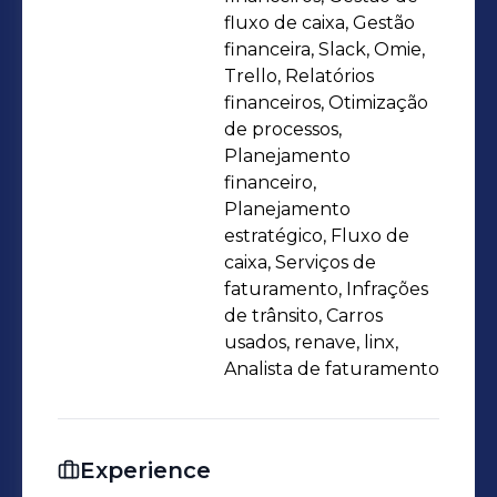
utilizo para organização, gestão de
fluxo de caixa, Gestão
tarefas e automação de processos,
financeira, Slack, Omie,
Trello, Relatórios
garantindo maior produtividade e
financeiros, Otimização
controle nas atividades financeiras.📊
de processos,
Atuo com foco em planejamento e
Planejamento
controle financeiro, fluxo de caixa e
financeiro,
análise de indicadores, exercendo um
Planejamento
estratégico, Fluxo de
olhar crítico sobre os dados recebidos,
caixa, Serviços de
assegurando confiabilidade das
faturamento, Infrações
informações, identificando
de trânsito, Carros
inconsistências e apoiando a tomada
usados, renave, linx,
de decisão estratégica e a redução de
Analista de faturamento
custos.📚 Atualmente, curso Gestão
Financeira na FMU, em constante
atualização para alinhar
Experience