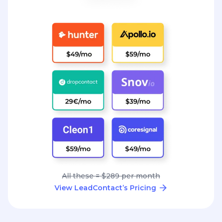
All these = $289 per month
View LeadContact’s Pricing