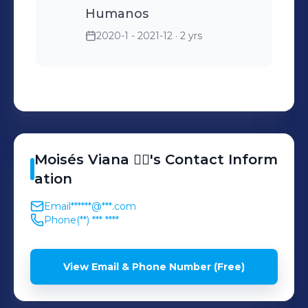
Humanos
2020-1 - 2021-12
· 2 yrs
Moisés
Viana 🏳️‍🌈
's
Contact Inform
ation
Email
******@***.com
Phone
(**) *** ****
View Email & Phone Number (Free)