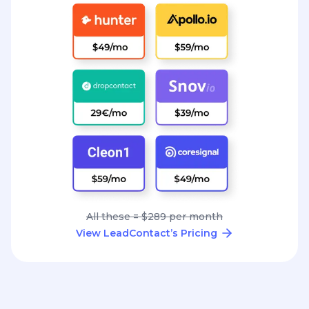
All these = $289 per month
View LeadContact’s Pricing