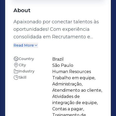
About
Apaixonado por conectar talentos às
oportunidades! Com experiência
consolidada em Recrutamento e
Seleção, dedico-me a encontrar os
Read More
melhores profissionais para os
desafios da empresa. Atuo em todo o
Country
Brazil
City
São Paulo
ciclo de recrutamento, desde a
Industry
Human Resources
análise de currículos e triagem de
Skill
Trabalho em equipe,
candidatos até a condução de
Administração,
entrevistas e seleção final. Minhas
Atendimento ao cliente,
habilidades em identificar talentos e
Atividades de
integração de equipe,
avaliar perfis são aprimoradas pelo
Contas a pagar,
uso de plataformas renomadas como:
Treinamento de