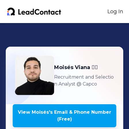
Log In
Moisés
Viana 🏳️‍🌈
Recruitment and Selectio
n Analyst
@ Capco
View
Moisés
's
Email & Phone Number
(Free)