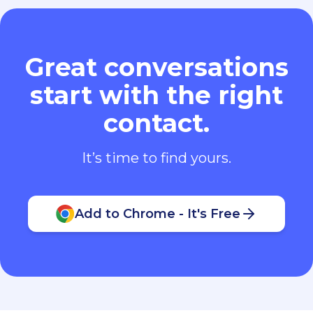
Great conversations
start with the right
contact.
It’s time to find yours.
Add to Chrome - It's Free