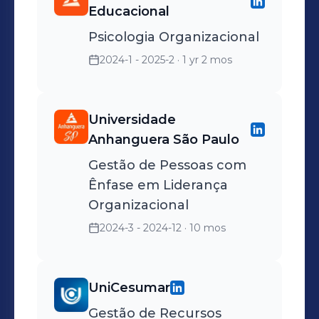
Educacional
escalas,
gerentes e líderes com
Psicologia Organizacional
questões •práticas da
rotina de trabalho, como
2024-1 - 2025-2
· 1 yr 2 mos
preparar documentos,
prestar informações ao
Universidade
público, responder e-mails.
Anhanguera São Paulo
•Recrutamento e Seleção, •
Auxílio no departamento
Gestão de Pessoas com
pessoal.
Ênfase em Liderança
Organizacional
2024-3 - 2024-12
· 10 mos
UniCesumar
Gestão de Recursos