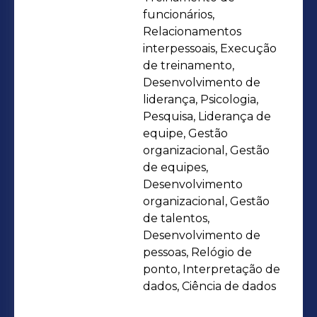
Greenhouse Recruiting, LinkedIn,
funcionários,
Catho, InfoJobs e Indeed. Minha
Relacionamentos
interpessoais, Execução
paixão por desenvolver pessoas me
de treinamento,
leva à área de Treinamento e
Desenvolvimento de
Desenvolvimento, onde atuo no
liderança, Psicologia,
planejamento e criação de conteúdos
Pesquisa, Liderança de
para capacitação dos colaboradores.
equipe, Gestão
organizacional, Gestão
Também sou responsável pela
de equipes,
integração de novos funcionários,
Desenvolvimento
garantindo uma experiência
organizacional, Gestão
acolhedora e esclarecedora. Minha
de talentos,
missão é contribuir para o sucesso da
Desenvolvimento de
pessoas, Relógio de
empresa através da construção de
ponto, Interpretação de
novos colaboradores talentosos e
dados, Ciência de dados
engajados. Principais habilidades: