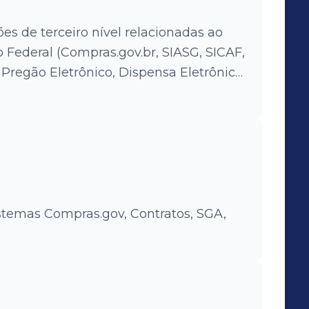
ões de terceiro nível relacionadas ao
Federal (Compras.gov.br, SIASG, SICAF,
Pregão Eletrônico, Dispensa Eletrônica,
ateriais e Serviços, Divulgação e
s – PGC), Doações.gov.br, Sistema de
nha-rede (HOD), SEI, Contratos.gov.br,
 Contratos, AntecipaGov, Portal
icas (PNCP) e Contrata+Brasil e
stemas Compras.gov, Contratos, SGA,
icos responsáveis pelos
supracitados, além da Coordenação-