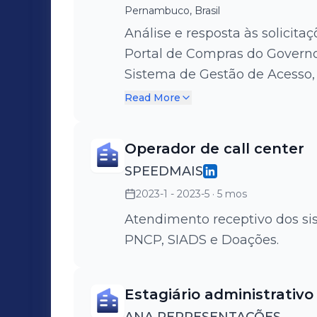
Pernambuco, Brasil
Análise e resposta às solicitaç
Portal de Compras do Governo 
Sistema de Gestão de Acesso, 
Inexigibilidade, Catálogo de M
Read More
Gerenciamento de Contrataçõe
Cartão de Pagamento – SCP, Se
Operador de call center
Gestão de Atas, Publicador de
SPEEDMAIS
Nacional de Contratações Públ
2023-1 - 2023-5
· 5 mos
MOBGOV. Participação na elaboração de apresentações, scripts e
tutoriais. Interface com áreas de negócios do Ministério da Gestão e
Atendimento receptivo dos si
da Inovação em Serviços Públ
PNCP, SIADS e Doações.
sistemas/módulos/ambientes 
Geral de Normas. Registro de demandas junto ao parceiro
Estagiário administrativo
tecnológico (Serpro).