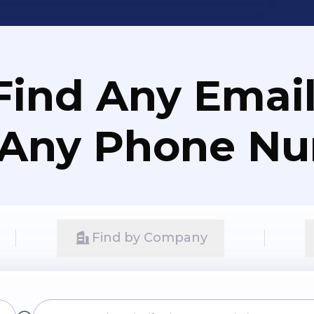
Find Any Email
 Any Phone N
Find by Company