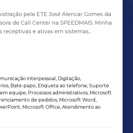
stração pela ETE José Alencar Gomes da
isora de Call Center na SPEEDMAIS. Minha
s receptivas e ativas em sistemas
ntratos, AntecipaGov, e outros. Tenho
análise de desempenho e criação de
a de dados. Na minha função
inha equipe para otimizar processos e
os diversos sistemas geridos. Valorizo a
municação interpessoal, Digitação,
ção de soluções eficientes que atendam
rios, Bate-papo, Etiqueta ao telefone, Suporte
reas de negócios governamentais. Estou
 em equipe, Processos administrativos, Microsoft
stratégica e habilidades técnicas para
renciamento de pedidos, Microsoft Word,
erPoint, Microsoft Office, Atendimento ao
essos internos e os objetivos