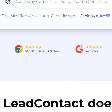
Try with: Jensen Huang @ nvidia.com
Click to autofill
LeadContact doe