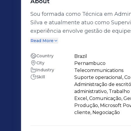
About
Sou formada como Técnica em Admini
Silva e atualmente atuo como Superv
experiência envolve gestão de equipe
governamentais como Compras.gov, Co
Read More
competências em gestão de pessoas, 
relatórios estratégicos com base em inteligênci
Country
Brazil
City
Pernambuco
atual, trabalho em colaboração com m
Industry
Telecommunications
garantir a qualidade no atendimento a
Skill
Suporte operacional, Co
comunicação interpessoal e a constru
Administração de escritó
às necessidades dos clientes e das á
administrativo, Trabalho
motivada a contribuir com uma visão e
Excel, Comunicação, Ge
Produção, Microsoft Pow
fortalecer o alinhamento entre os proc
cliente, Negociação
organizacionais.