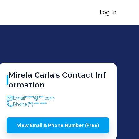
Log In
Mirela
Carla
's
Contact Inf
ormation
Email
******@***.com
Phone
(**) *** ****
View Email & Phone Number (Free)