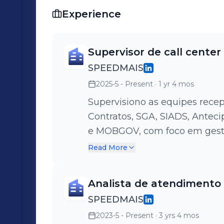
Experience
Supervisor de call center
SPEEDMAIS
2025-5 - Present
· 1 yr 4 mos
Supervisiono as equipes recep
Contratos, SGA, SIADS, Anteci
e MOBGOV, com foco em gestã
desempenho, monitoria, relató
Read More
Analista de atendimento
SPEEDMAIS
2023-5 - Present
· 3 yrs 4 mos