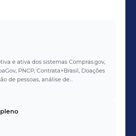
tiva e ativa dos sistemas Compras.gov,
paGov, PNCP, Contrata+Brasil, Doações
o de pessoas, análise de
rios e inteligência de dados.
 pleno