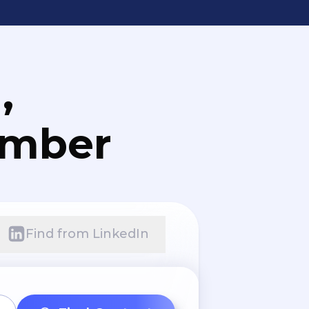
,
umber
Find from LinkedIn