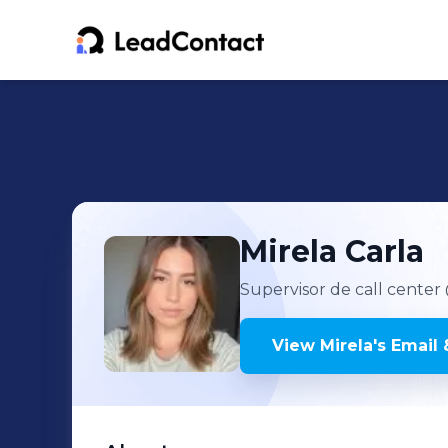
Mirela
Carla
Supervisor de call center
View
Mirela
's
Email 