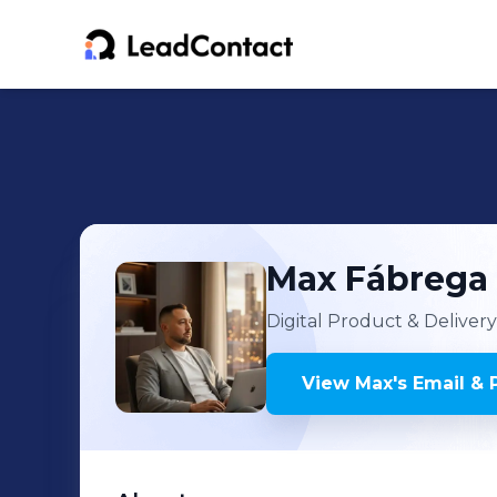
Max
Fábrega
Digital Product & Delive
View
Max
's
Email & 