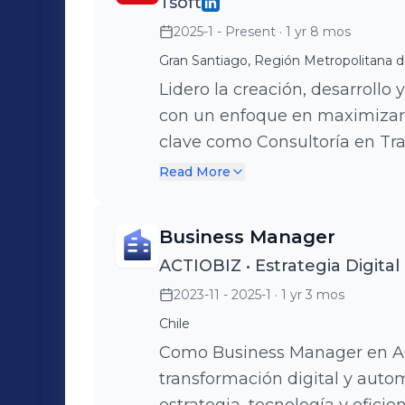
Tsoft
DevOps, and RPA, while drivin
2025-1 - Present
· 1 yr 8 mos
Artificial Intelligence (AI) as 
accelerate innovation, and deliv
Gran Santiago, Región Metropolitana d
with world-class technology e
Lidero la creación, desarrollo
Atlassian, Postman, Google C
con un enfoque en maximizar 
Platform, and Tricentis, fost
clave como Consultoría en Tra
driven solutions to improve pr
QA, DevOps, Salesforce y Atlassian. Mi responsabilidad a
Read More
customer experience. Beyond the operational and technical
la identificación de nuevas o
leadership, I play an active ro
de propuestas de valor innova
Business Manager
growth strategy for digital pr
comerciales y técnicos para ga
ACTIOBIZ • Estrategia Digital
value proposition, driving bu
servicios. Trabajo de manera e
2023-11 - 2025-1
· 1 yr 3 mos
generation of AI-powered digit
con clientes, identificar tende
soluciones que generen result
Chile
Comprometido con la innovació
Como Business Manager en ACT
enfoque está en construir pue
transformación digital y auto
clientes y las capacidades del