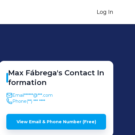
Log In
Max
Fábrega
's
Contact In
formation
Email
******@***.com
Phone
(**) *** ****
View Email & Phone Number (Free)