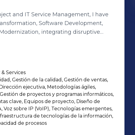
roject and IT Service Management, I have
l Transformation, Software Development,
Modernization, integrating disruptive
 IoT to maximize the value delivered to
s, and Government, where I have designed
address complex technological challenges,
 & Services
 global vendors such as IBM, Microsoft,
dad, Gestión de la calidad, Gestión de ventas,
, RocketBot, among others. This has
irección ejecutiva, Metodologías ágiles,
usted strategic partner, driving operational
 Gestión de proyectos y programas informáticos,
every project. Let’s connect: 📩
tas clave, Equipos de proyecto, Diseño de
, Voz sobre IP (VoIP), Tecnologías emergentes,
69 7871 0684
nfraestructura de tecnologías de la información,
pacidad de procesos