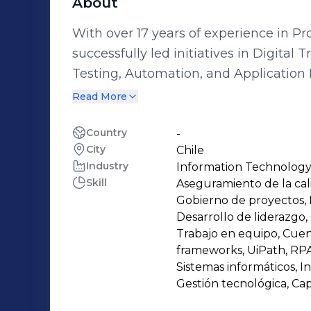
About
With over 17 years of experience in P
successfully led initiatives in Digita
Testing, Automation, and Application 
technologies such as AI, Big Data, and
Read More
my clients. My career spans a wide range of industries, including Finance, Retail,
Energy, Telecommunications, Utilitie
Country
-
City
Chile
and executed innovative solutions to 
Industry
Information Technology
integrating various tools from leading
Skill
Aseguramiento de la cali
RedHat, Atlassian, Microfocus, UiPath
Gobierno de proyectos, D
allowed me to establish myself as a tr
Desarrollo de liderazgo,
improvements and delivering tangible results in 
Trabajo en equipo, Cuen
frameworks, UiPath, RPA
maximilianofabrega@gmail.com 📞 +5
Sistemas informáticos, I
Gestión tecnológica, Ca