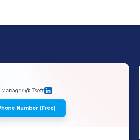
ry Manager
@ Tsoft
Phone Number (Free)