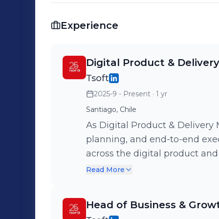
Experience
Digital Product & Delive
Tsoft
2025-9 - Present
· 1 yr
Santiago, Chile
As Digital Product & Delivery 
planning, and end-to-end execu
across the digital product and
multidisciplinary team of over
Read More
My role spans strategic consul
adoption, application moderni
Head of Business & Grow
integrating advanced practic