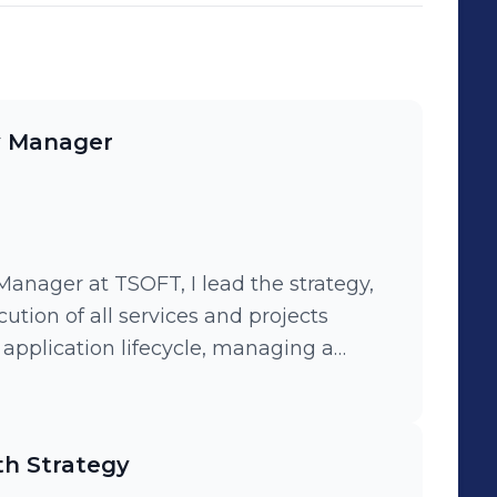
ry Manager
Manager at TSOFT, I lead the strategy,
tion of all services and projects
 application lifecycle, managing a
 250 professionals across Latin America.
ting, digital transformation, technology
zation, and journey to cloud,
th Strategy
es in development, QA, automation,