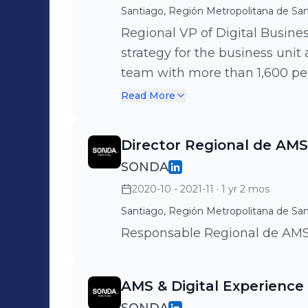
asegurando el cumplimiento d
empresas hacia su mayor pot
Santiago, Región Metropolitana de San
metodologías ágiles y gestió
realidad tus objetivos de crec
Regional VP of Digital Busin
eficiente, superando las expect
strategy for the business unit 
Comercial: Gestión del proceso
team with more than 1,600 peo
compañía para garantizar las 
applications life cycle and di
Read More
catálogo de servicios en el territorio definido.
clients in the region.
un catalizador del cambio y la
Director Regional de AMS
avanzada para maximizar los r
SONDA
ACTIOBIZ como un socio estrat
2020-10 - 2021-11
· 1 yr 2 mos
Santiago, Región Metropolitana de San
Responsable Regional de AMS
AMS & Digital Experienc