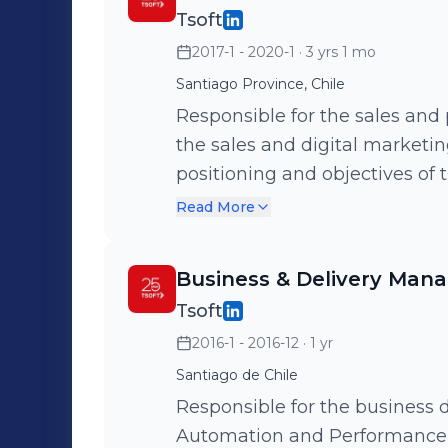
Tsoft
2017-1 - 2020-1
· 3 yrs 1 mo
Santiago Province, Chile
Responsible for the sales and
the sales and digital marketin
positioning and objectives of
development of solutions adju
Read More
and seeking innovation in the
company.
Business & Delivery Man
Tsoft
2016-1 - 2016-12
· 1 yr
Santiago de Chile
Responsible for the business
Automation and Performance f