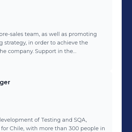
 pre-sales team, as well as promoting
g strategy, in order to achieve the
 the company. Support in the
sted to the requirements of each client
 main solutions delivered by the
ager
 development of Testing and SQA,
or Chile, with more than 300 people in