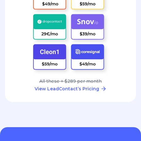
All these = $289 per month
View LeadContact’s Pricing