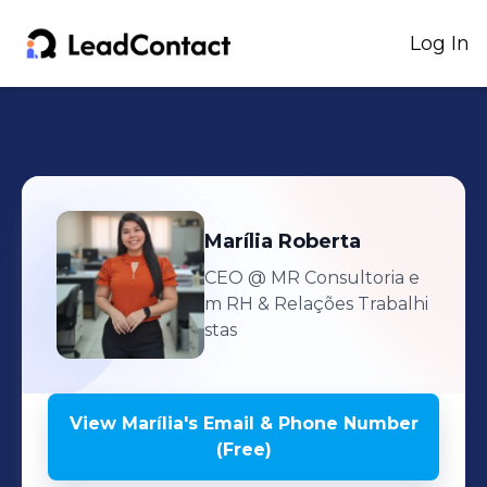
Log In
Marília
Roberta
CEO
@ MR Consultoria e
m RH & Relações Trabalhi
stas
View
Marília
's
Email & Phone Number
(Free)