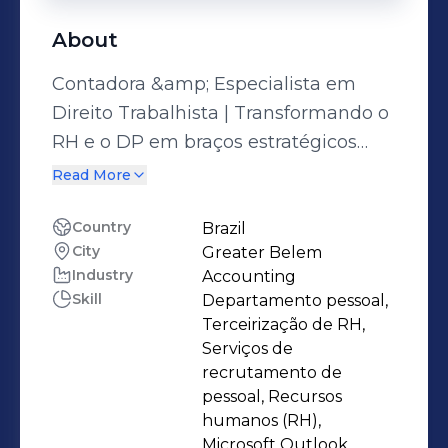
About
Contadora &amp; Especialista em
Direito Trabalhista | Transformando o
RH e o DP em braços estratégicos
para o seu negócio.Muitas empresas
Read More
enxergam o Departamento Pessoal e
o RH como centros de custo ou
Country
Brazil
City
Greater Belem
burocracias inevitáveis. Eu estou aqui
Industry
Accounting
para mudar essa percepção. Com
Skill
Departamento pessoal,
formação em Contabilidade e pós-
Terceirização de RH,
graduação em Direito Trabalhista e
Serviços de
Previdenciário, minha atuação une a
recrutamento de
pessoal, Recursos
exatidão dos números à segurança da
humanos (RH),
lei.À frente da MR Consultoria, ajudo
Microsoft Outlook,