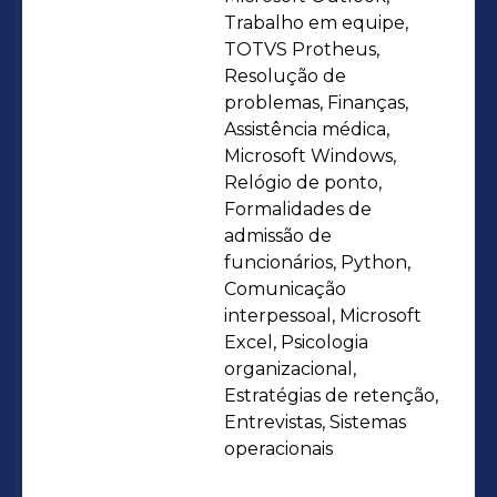
empresários e gestores a eliminarem
Trabalho em equipe,
o medo de passivos trabalhistas e a
TOTVS Protheus,
Resolução de
estruturarem processos de gestão de
problemas, Finanças,
pessoas que realmente funcionam.
Assistência médica,
Não entrego apenas guias e
Microsoft Windows,
documentos; entrego blindagem,
Relógio de ponto,
organização e estratégia.Como posso
Formalidades de
admissão de
ajudar a sua empresa:🔹 Terceirização
funcionários, Python,
de DP (BPO): Gestão completa da
Comunicação
folha, eSocial e rotinas operacionais
interpessoal, Microsoft
com erro zero.🔹 Consultoria e
Excel, Psicologia
Blindagem: Auditoria de processos
organizacional,
Estratégias de retenção,
para evitar riscos jurídicos e
Entrevistas, Sistemas
financeiros.🔹 Recrutamento e
operacionais
Seleção: Contratação assertiva focada