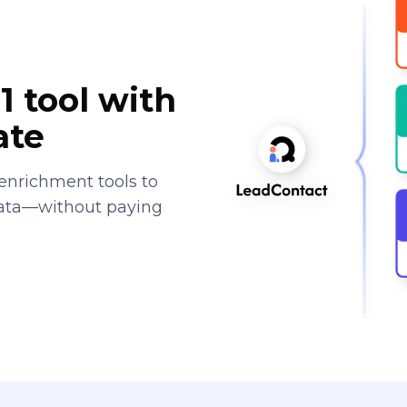
1 tool with
ate
enrichment tools to
data—without paying