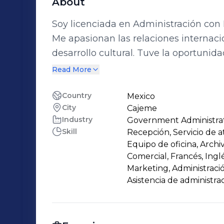
About
Soy licenciada en Administración con 
Me apasionan las relaciones internacio
desarrollo cultural. Tuve la oportunidad de realizar prácticas profesionales en la
Embajada de México en Francia, el Inst
Read More
Consulado de México en París, donde 
intercultural, atención diplomática y 
Country
Mexico
City
Cajeme
también realicé prácticas en la agenc
Industry
Government Administra
experiencia en atención al cliente y gestión admin
Skill
Recepción, Servicio de a
seguir creciendo en entornos internac
Equipo de oficina, Archiv
habilidades estratégicas, multicultural
Comercial, Francés, Inglé
Marketing, Administració
Asistencia de administra