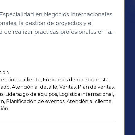
Especialidad en Negocios Internacionales.
nales, la gestión de proyectos y el
ituto Cultural de México en Francia y el
fortalecí mis habilidades en comunicación
coordinación de eventos. Anteriormente,
ia de automóviles Hyundai, donde adquirí
tion
istrativa. Actualmente busco
tención al cliente, Funciones de recepcionista,
ionales que fomenten el desarrollo de
ado, Atención al detalle, Ventas, Plan de ventas,
es y de liderazgo.
s, Liderazgo de equipos, Logística internacional,
n, Planificación de eventos, Atención al cliente,
ción