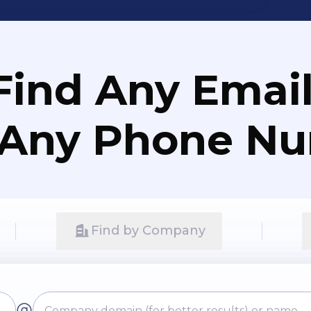
Find Any Email
 Any Phone N
Find by Company