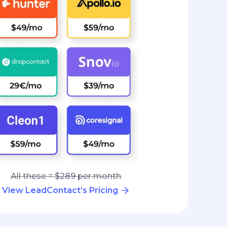
All these = $289 per month
View LeadContact’s Pricing