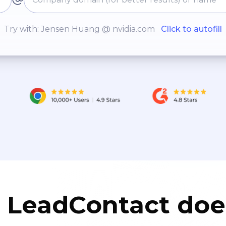
Try with: Jensen Huang @ nvidia.com
Click to autofill
LeadContact doe