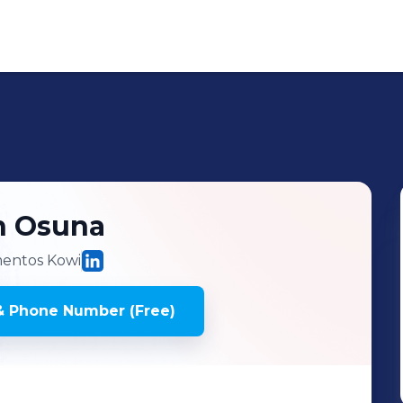
n Osuna
entos Kowi
& Phone Number (Free)