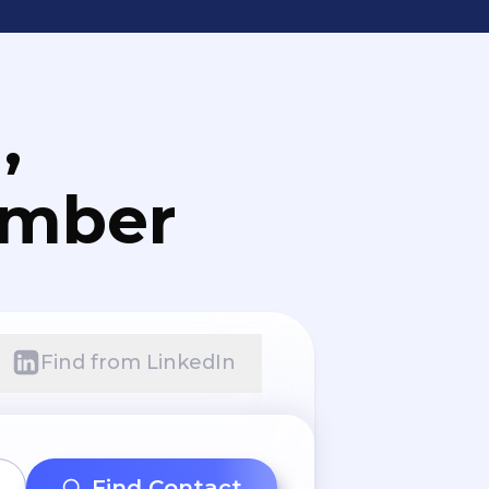
,
umber
Find from LinkedIn
Find Contact