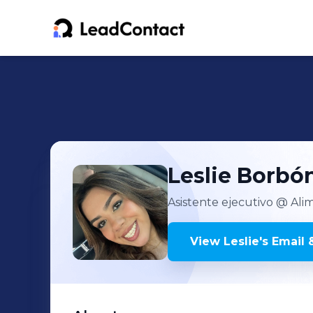
Leslie
Borbó
Asistente ejecutivo
@ Alim
View
Leslie
's
Email 