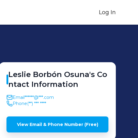
Log In
Leslie
Borbón Osuna
's
Co
ntact Information
Email
******@***.com
Phone
(**) *** ****
View Email & Phone Number (Free)