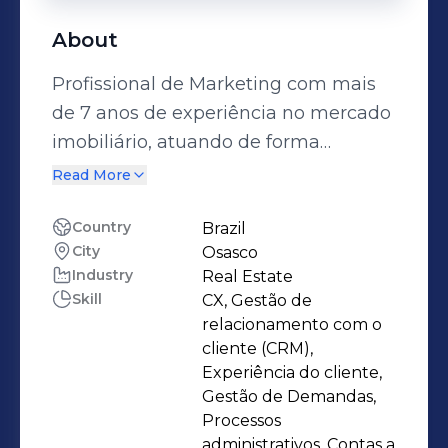
About
Profissional de Marketing com mais
de 7 anos de experiência no mercado
imobiliário, atuando de forma
estratégica no lançamento de
Read More
produtos, planejamento e execução
de eventos, além da abertura e
Country
Brazil
City
Osasco
ativação de PDVs. Possuo experiência
Industry
Real Estate
em marketing 360°, com foco em
Skill
CX, Gestão de
performance, posicionamento de
relacionamento com o
marca e desenvolvimento de
cliente (CRM),
estratégias que conectam negócio,
Experiência do cliente,
Gestão de Demandas,
público e resultado.Ao longo da
Processos
minha trajetória, também desenvolvi
administrativos, Contas a