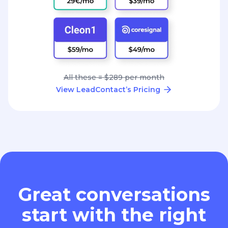
All these = $289 per month
View LeadContact’s Pricing
Great conversations
start with the right