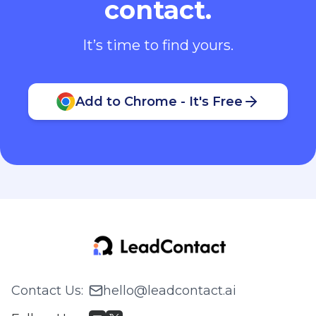
contact.
It’s time to find yours.
Add to Chrome - It's Free
Contact Us
:
hello@leadcontact.ai