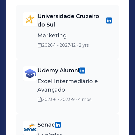
áreas internas para solução
de problemas; Apoio na
Universidade Cruzeiro
organização de
do Sul
informações de clientes e
Marketing
processos de atendimento;
Contribuição para a
2026-1 - 2027-12
· 2 yrs
melhoria da experiência do
cliente.
Udemy Alumni
Excel Intermediário e
Avançado
2023-6 - 2023-9
· 4 mos
Senac