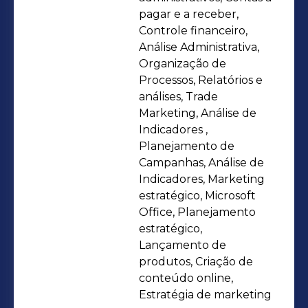
experiência nas áreas financeira e
pagar e a receber,
fiscal, com atuação em rotinas de
Controle financeiro,
Análise Administrativa,
contas a pagar e contas a receber,
Organização de
utilizando o sistema SAP e apoiando
Processos, Relatórios e
processos relacionados à área fiscal.
análises, Trade
Essa vivência me proporcionou uma
Marketing, Análise de
visão mais ampla do negócio, unindo
Indicadores ,
Planejamento de
estratégia, gestão e operação.Sou
Campanhas, Análise de
movida por desafios, organização e
Indicadores, Marketing
pela busca constante de soluções que
estratégico, Microsoft
gerem valor para a empresa e para os
Office, Planejamento
clientes.
estratégico,
Lançamento de
produtos, Criação de
conteúdo online,
Estratégia de marketing