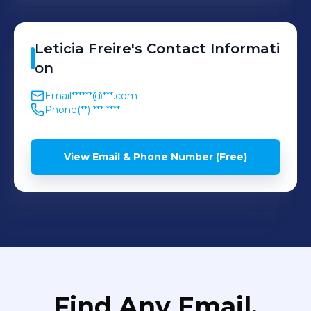
Leticia
Freire
's
Contact Informati
on
Email
******@***.com
Phone
(**) *** ****
View Email & Phone Number (Free)
Find Any Email,