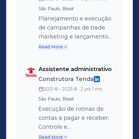
São Paulo, Brasil
Planejamento e execução
de campanhas de trade
marketing e lançamento
de produtos; Criação de
Read More
briefings para peças online
e offline, alinhando
Assistente administrativo
estratégia, público e
Construtora Tenda
objetivos;
2021-8 - 2023-8
· 2 yrs 1 mo
Acompanhamento de
fornecedores, agências e
São Paulo, Brasil
parceiros, garantindo
Execução de rotinas de
prazos e qualidade das
contas a pagar e receber;
entregas; Análise de
Controle e
indicadores de
acompanhamento de
Read More