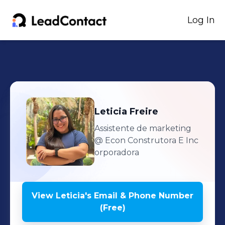
Log In
Leticia
Freire
Assistente de marketing
@ Econ Construtora E Inc
orporadora
View
Leticia
's
Email & Phone Number
(Free)