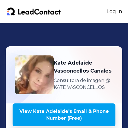
Log In
Kate Adelaide
Vasconcellos Canales
Consultora de imagen
@
KATE VASCONCELLOS
View
Kate Adelaide
's
Email & Phone
Number (Free)