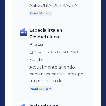
ASESORÍA DE IMAGEN
PERSONAL, y luego en
Read More
LIDERAZGO, estudié
ASESORÍA DE IMAGEN
Especialista en
PERSONAL Y
Cosmetología
PROFESIONAL. Atiendo a
Propia
Hospitales, Empresas,
2024-6 - 2026-1
· 1 yr 8 mos
Bancos e Independientes
Ecuador
para capacitarles en
maquillaje, caminata,
Actualmente atiendo
liderazgo, relaciones
pacientes particulares por
interpersonales, manejo
mi profesión de
situacional
COSMETOLOGÍA,
Read More
COSMEATRÍA,
DERMATOCOSMEATRÍA,
Instructor de