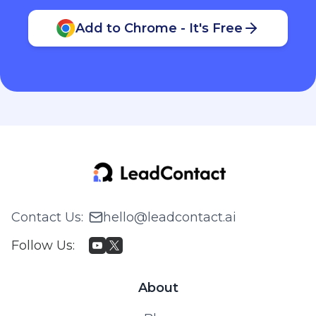
Add to Chrome - It's Free
Contact Us
:
hello@leadcontact.ai
Follow Us
:
About