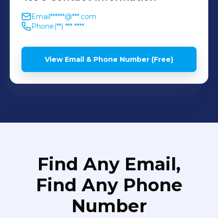
Email
******@***.com
Phone
(**) *** ****
View Email & Phone Number (Free)
Find Any Email,
Find Any Phone
Number