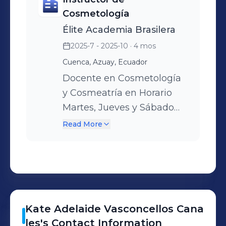
ESTUDIOS EN QUÍMICA
Cosmetología
COSMÉTICA(elaboración
Élite Academia Brasilera
de todo tipo de
2025-7 - 2025-10
· 4 mos
formulaciones) sobre todo
Cuenca, Azuay, Ecuador
en Reducción de Medidas,
Mesoterapia Facial y
Docente en Cosmetología
Corporal. Peeling Químico
y Cosmeatría en Horario
Despigmentante, Acné,
Martes, Jueves y Sábado
Antiage, Flacidez.
intensivo
Read More
Kate Adelaide
Vasconcellos Cana
les
's
Contact Information