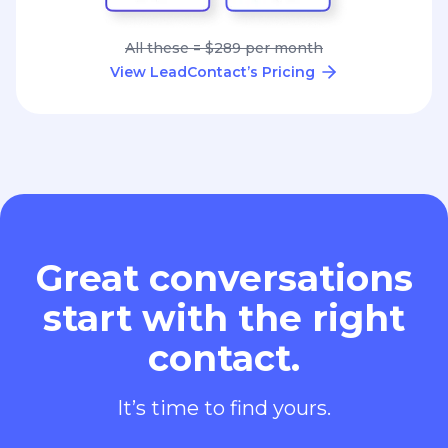
All these = $289 per month
View LeadContact’s Pricing
Great conversations
start with the right
contact.
It’s time to find yours.