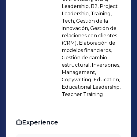
cargo. Me he destacado en apoyar
Leadership, B2, Project
procesos de acreditación
Leadership, Training,
Tech, Gestión de la
internacional (Cognia) y
innovación, Gestión de
certificaciones de calidad (ISO 21001-
relaciones con clientes
2019). He trabajado en la
(CRM), Elaboración de
implementación de proyectos
modelos financieros,
basados en tecnología (Apple
Gestión de cambio
estructural, Inversiones,
Education), metodologías de
Management,
aprendizaje como PBL y
Copywriting, Education,
gamificación, logrando mejoras
Educational Leadership,
significativas en satisfacción,
Teacher Training
retención y desempeño académico.
Desde la creación de ambientes de
sana convivencia he logrado construir
Experience
comunidades educativas que