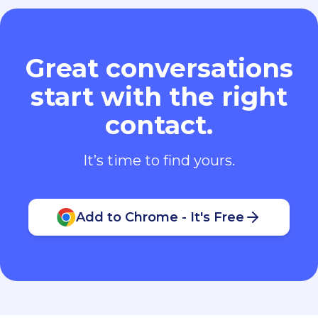
Great conversations
start with the right
contact.
It’s time to find yours.
Add to Chrome - It's Free