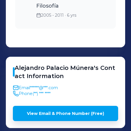
Filosofía
2005 - 2011
· 6 yrs
Alejandro
Palacio Múnera
's
Cont
act Information
Email
******@***.com
Phone
(**) *** ****
View Email & Phone Number (Free)