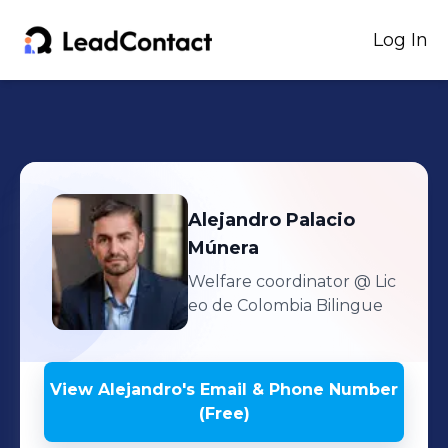
Log In
Alejandro
Palacio
Múnera
Welfare coordinator
@ Lic
eo de Colombia Bilingue
View
Alejandro
's
Email & Phone Number
(Free)