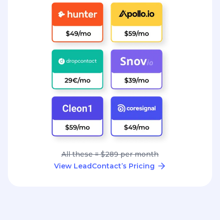
All these = $289 per month
View LeadContact’s Pricing