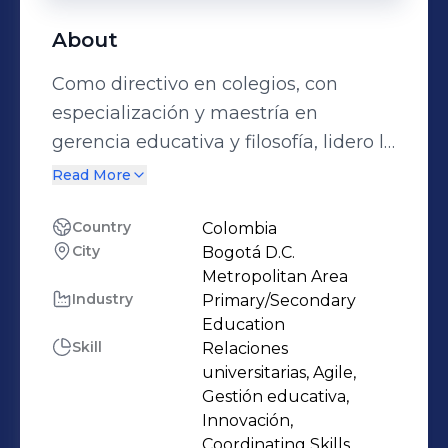
About
Como directivo en colegios, con
especialización y maestría en
gerencia educativa y filosofía, lidero la
gestión con enfoque en innovación,
Read More
metodologías activas, procesos de
calidad y sana convivencia. Mi
Country
Colombia
City
Bogotá D.C.
experiencia incluye 16 años en
Metropolitan Area
planificación estratégica, renovación
Industry
Primary/Secondary
curricular y transformación
Education
institucional como coordinador
Skill
Relaciones
académico y de convivencia,
universitarias, Agile,
Gestión educativa,
vicerrector y rector, priorizando el
Innovación,
desarrollo integral de las personas a
Coordinating Skills,