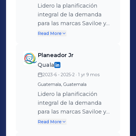
categoría.
Lidero la planificación
integral de la demanda
para las marcas Saviloe y
JugosYa en Centroamérica,
Read More
asegurando la alineación
con los objetivos
Planeador Jr
comerciales y alcanzando
Quala
consistentemente un
2023-6 - 2025-2
· 1 yr 9 mos
cumplimiento superior al
97% en cuotas de venta, en
Guatemala, Guatemala
un portafolio de 12 SKU.
Lidero la planificación
Implementé modelos
integral de la demanda
avanzados de simulación
para las marcas Saviloe y
de escenarios de demanda
JugosYa en Centroamérica,
Read More
basados en tendencias
asegurando la alineación