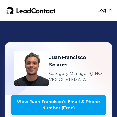
Log In
Juan Francisco
Solares
Category Manager
@ NO
VEX GUATEMALA
View
Juan Francisco
's
Email & Phone
Number (Free)