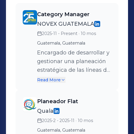
Category Manager
NOVEX GUATEMALA
2025-11 - Present
· 10 mos
Guatemala, Guatemala
Encargado de desarrollar y
gestionar una planeación
estratégica de las líneas de
la categoría de
Read More
herramientas manuales y
eléctricas. Analizar líneas
Planeador Flat
de productos nuevos.
Quala
Análisis de precios.
2025-2 - 2025-11
· 10 mos
Supervisar y garantizar la
rentabilidad de la
Guatemala, Guatemala