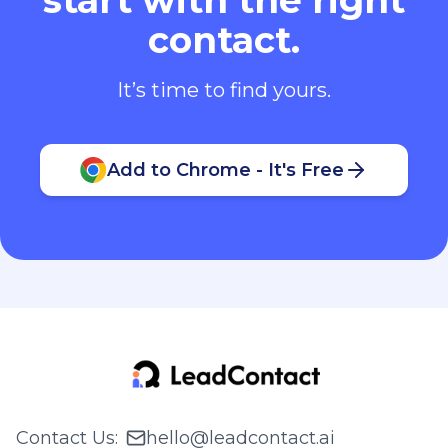
contact.
It’s time to find yours.
Add to Chrome - It's Free
Contact Us
:
hello@leadcontact.ai