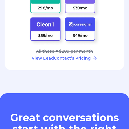
All these = $289 per month
View LeadContact’s Pricing
Great conversations
start with the right