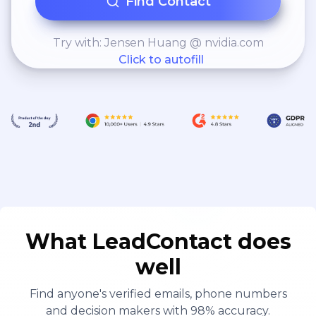
Find Contact
Try with: Jensen Huang @ nvidia.com
Click to autofill
What LeadContact does
well
Find anyone's verified emails, phone numbers
and decision makers with 98% accuracy.