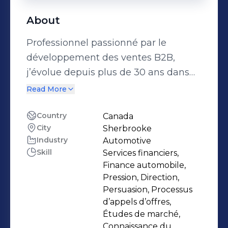
About
Professionnel passionné par le
développement des ventes B2B,
j’évolue depuis plus de 30 ans dans
des secteurs techniques exigeants,
Read More
allant des véhicules commerciaux et
des sports motorisés au domaine de
Country
Canada
City
Sherbrooke
l’énergie. Chez Surplec, je soutiens les
Industry
Automotive
distributeurs d’énergie, les
Skill
Services financiers,
entreprises industrielles et les
Finance automobile,
institutions du Québec et des
Pression, Direction,
Maritimes en leur offrant des
Persuasion, Processus
d’appels d’offres,
solutions fiables, rapides et durables
Études de marché,
pour leurs besoins en équipements
Connaissance du