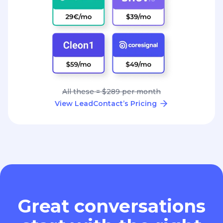
All these = $289 per month
View LeadContact’s Pricing
Great conversations