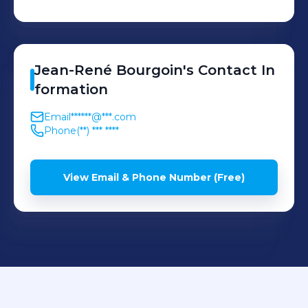
Jean-René
Bourgoin
's
Contact In
formation
Email
******@***.com
Phone
(**) *** ****
View Email & Phone Number (Free)