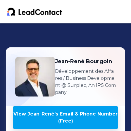
Jean-René
Bourgoin
Développement des Affai
res / Business Developme
nt
@ Surplec, An IPS Com
pany
View
Jean-René
's
Email & Phone Number
(Free)