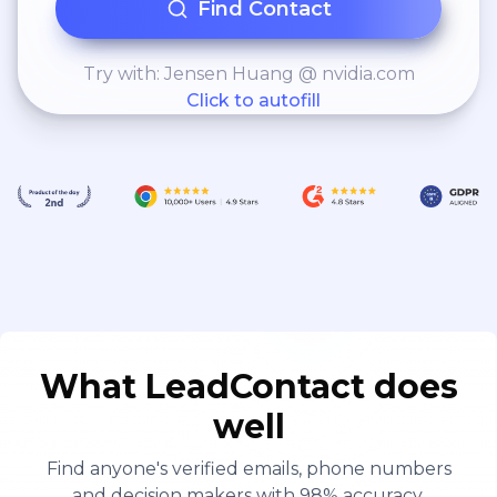
Find Contact
Try with: Jensen Huang @ nvidia.com
Click to autofill
What LeadContact does
well
Find anyone's verified emails, phone numbers
and decision makers with 98% accuracy.