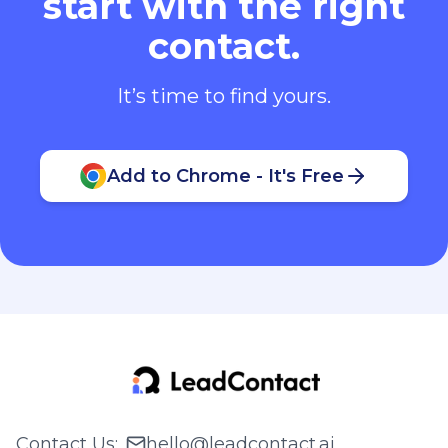
start with the right
contact.
It’s time to find yours.
Add to Chrome - It's Free
Contact Us
:
hello@leadcontact.ai