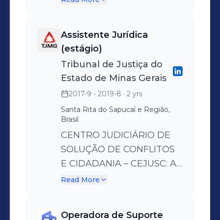
comparecimento ao fórum
competente,
Assistente Jurídica
representando a empresa,
(estágio)
em atermações e
Tribunal de Justiça do
audiências de conciliação
Estado de Minas Gerais
com o devedor, tanto
2017-9 - 2019-8
· 2 yrs
judicialmente quanto
Santa Rita do Sapucaí e Região,
extrajudicialmente;
Brasil
acompanhamento e
CENTRO JUDICIÁRIO DE
fiscalização acerca do
SOLUÇÃO DE CONFLITOS
cumprimento ou não
E CIDADANIA – CEJUSC: A
cumprimento dos acordos
atividade consistia em
Read More
firmados entre as partes;
atuar como co-conciliadora
desenvolvimento das
nas audiências de
habilidades de diálogo,
Operadora de Suporte