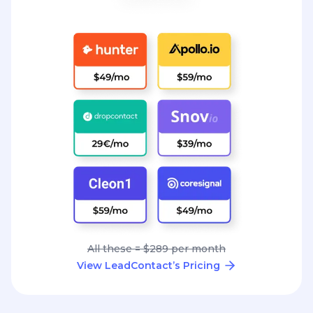
All these = $289 per month
View LeadContact’s Pricing