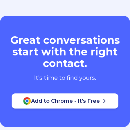
Great conversations
start with the right
contact.
It’s time to find yours.
Add to Chrome - It's Free