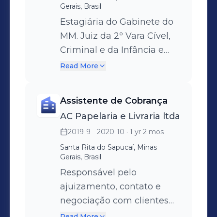
Gerais, Brasil
negociação, contorno de
Estagiária do Gabinete do
objeções e fechamento da
MM. Juiz da 2º Vara Cível,
venda. Acompanhamento
Criminal e da Infância e
pós venda antes e durante
Juventude. Responsável
Read More
o início das aulas.
pela elaboração de
Atualização diária de
sentenças, despachos e
planilhas de dados de
Assistente de Cobrança
assistência em audiências
produtividade e
AC Papelaria e Livraria ltda
de instrução e julgamento.
agendamentos. Reuniões
2019-9 - 2020-10
· 1 yr 2 mos
com o time a fim de traçar
Santa Rita do Sapucaí, Minas
estratégias de vendas e
Gerais, Brasil
melhorias contínuas.
Responsável pelo
ajuizamento, contato e
negociação com clientes
inadimplentes da empresa;
Read More