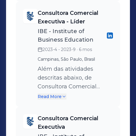
assertivo. Contato,
Consultora Comercial
relacionamento e
Executiva - Líder
agendamento de reuniões
IBE - Institute of
para o time de Sales.
Business Education
Alimentação e organização
2023-4 - 2023-9
· 6 mos
do CRM (Pipedrive).
Campinas, São Paulo, Brasil
Alinhamentos e estudos de
Além das atividades
melhorias através do
descritas abaixo, de
Kiwistudy.
Consultora Comercial
Executiva - C II, atualmente
Read More
passei a exercer a função
de líder da equipe
Consultora Comercial
comercial, dando apoio à
Executiva
gerência e aos demais