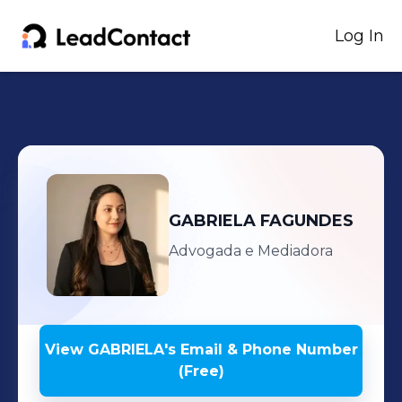
Log In
GABRIELA
FAGUNDES
Advogada e Mediadora
View
GABRIELA
's
Email & Phone Number
(Free)