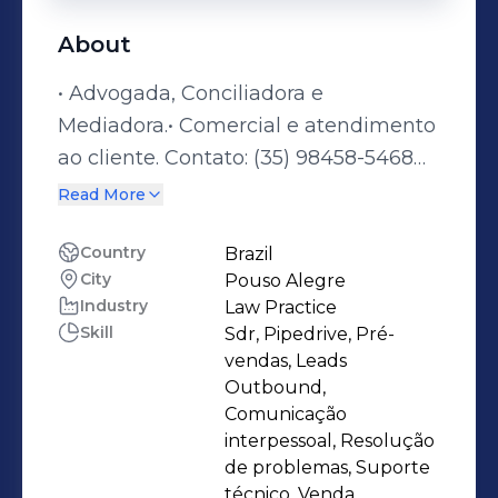
About
• Advogada, Conciliadora e
Mediadora.• Comercial e atendimento
ao cliente. Contato: (35) 98458-5468
gabrielafagundesadv@gmail.com
Read More
Country
Brazil
City
Pouso Alegre
Industry
Law Practice
Skill
Sdr, Pipedrive, Pré-
vendas, Leads
Outbound,
Comunicação
interpessoal, Resolução
de problemas, Suporte
técnico, Venda