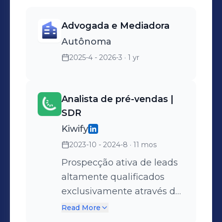
Advogada e Mediadora
Autônoma
2025-4 - 2026-3
· 1 yr
Analista de pré-vendas |
SDR
Kiwify
2023-10 - 2024-8
· 11 mos
Prospecção ativa de leads
altamente qualificados
exclusivamente através do
Instagram. Script de
Read More
comunicação bem