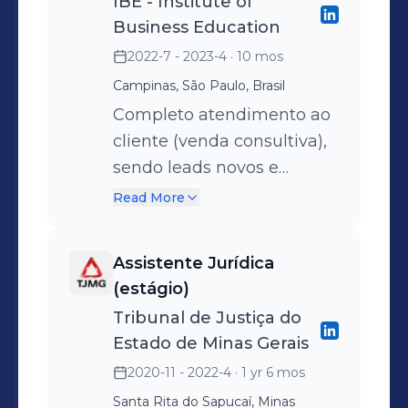
IBE - Institute of
consultores comerciais,
Business Education
realizando treinamentos
2022-7 - 2023-4
· 10 mos
de novos contratados e
Campinas, São Paulo, Brasil
suporte geral ao time de
Completo atendimento ao
vendas.
cliente (venda consultiva),
sendo leads novos e
clientes antigos da
Read More
empresa, por mensagens,
telefone, chamadas de
Assistente Jurídica
vídeo e demais redes
(estágio)
sociais. Apresentação dos
Tribunal de Justiça do
programas, adequação do
Estado de Minas Gerais
perfil do cliente ao melhor
2020-11 - 2022-4
· 1 yr 6 mos
curso para a sua
Santa Rita do Sapucaí, Minas
necessidade atual,