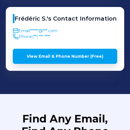
Frédéric
S.
's
Contact Information
Email
******@***.com
Phone
(**) *** ****
View Email & Phone Number (Free)
Find Any Email,