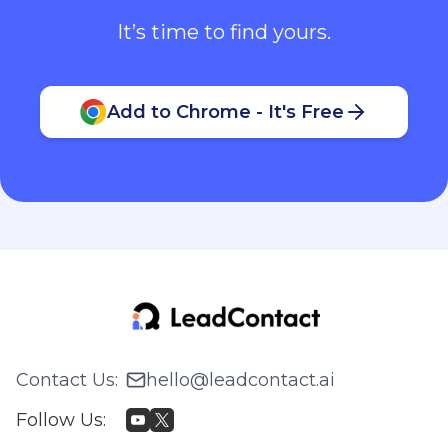
It’s time to find yours.
Add to Chrome - It's Free
Contact Us
:
hello@leadcontact.ai
Follow Us
: