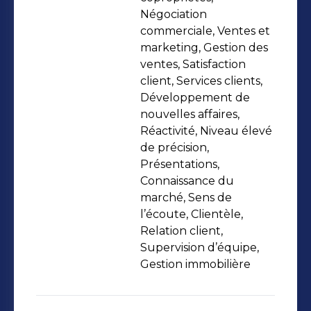
de l’Hérault, avec pour mission
Négociation
d’accompagner mon équipe et nos
commerciale, Ventes et
marketing, Gestion des
clients dans la réalisation de leurs
ventes, Satisfaction
projets immobiliers atypiques, tout en
client, Services clients,
valorisant l’architecture et les biens
Développement de
d’exception. Mon objectif : apporter
nouvelles affaires,
une approche sur-mesure, combinant
Réactivité, Niveau élevé
de précision,
passion pour l’immobilier et
Présentations,
excellence dans le service. 📍 Basé à
Connaissance du
Montpellier | Secteur : Hérault 💼
marché, Sens de
Spécialités : Immobilier de prestige,
l’écoute, Clientèle,
management d’équipes, stratégie
Relation client,
Supervision d’équipe,
commerciale, accompagnement
Gestion immobilière
personnalisé. 🤝 Toujours disponible
pour échanger sur vos projets