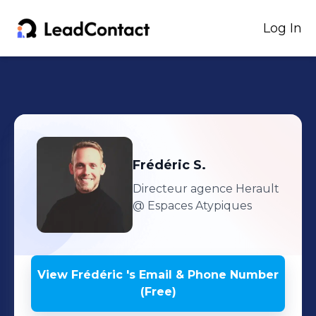
Log In
Frédéric
S.
Directeur agence Herault
@ Espaces Atypiques
View
Frédéric
's
Email & Phone Number
(Free)