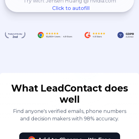
Try with: Jensen Huang @ nvidia.com
Click to autofill
What LeadContact does
well
Find anyone's verified emails, phone numbers
and decision makers with 98% accuracy.