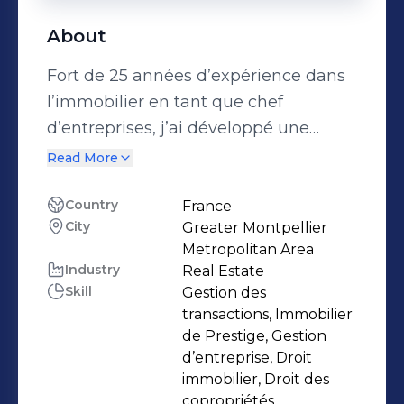
About
Fort de 25 années d’expérience dans
l’immobilier en tant que chef
d’entreprises, j’ai développé une
expertise pointue dans la gestion, la
Read More
négociation et le conseil dans le
secteur immobilier. Aujourd’hui, j’ai
Country
France
City
Greater Montpellier
choisi de me consacrer à une
Metropolitan Area
nouvelle aventure en rejoignant le
Industry
Real Estate
réseau Espaces Atypiques, spécialisé
Skill
Gestion des
dans les biens immobiliers de
transactions, Immobilier
caractère et de prestige. En tant que
de Prestige, Gestion
d’entreprise, Droit
directeur de l’agence de Montpellier,
immobilier, Droit des
je supervise les activités sur le secteur
copropriétés,