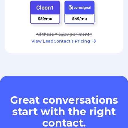
All these = $289 per month
View LeadContact’s Pricing
Great conversations
start with the right
contact.