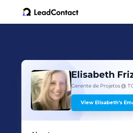
Elisabeth
Fri
Gerente de Projetos
@ TO
View
Elisabeth
's
Ema