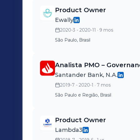
Boa comunicação oral e escrita, desen
Product Owner
Facilidade de adaptação a novos ambientes. Conhecimento nas f
Ewally
Azure DevOps | Trello | Automation An
2020-3 - 2020-11
· 9 mos
SharePoint | BPMN | BizAgi | Aris | Miro 
São Paulo, Brasil
Analista PMO – Governan
Santander Bank, N.A.
2019-7 - 2020-1
· 7 mos
São Paulo e Região, Brasil
Product Owner
Lambda3