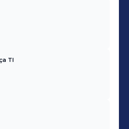
voltura e relacionamento interpessoal.
erramentas:
ywhere | Pix Robotics | JIRA | Confluence |
| Power BI | Project | Visio | Pacote Office.
ça TI