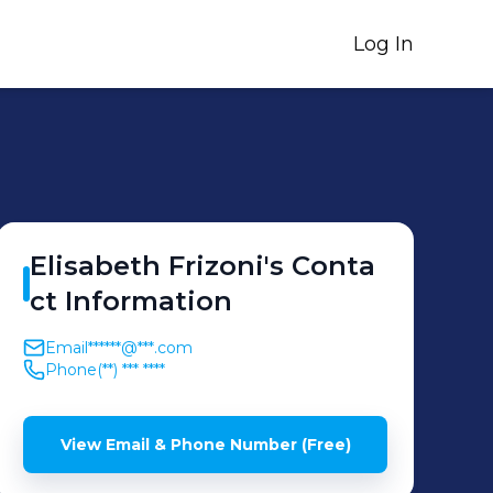
Log In
Elisabeth
Frizoni
's
Conta
ct Information
Email
******@***.com
Phone
(**) *** ****
View Email & Phone Number (Free)