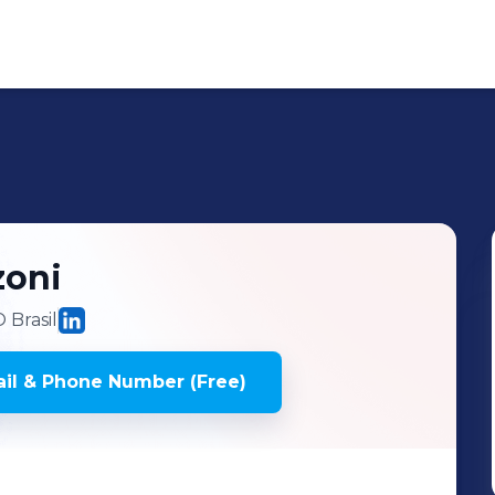
zoni
 Brasil
il & Phone Number (Free)