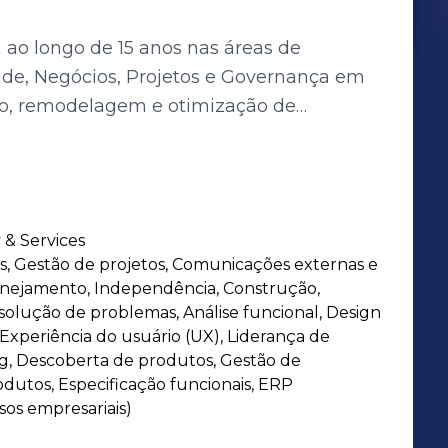
a ao longo de 15 anos nas áreas de
ade, Negócios, Projetos e Governança em
através da construção de fluxos,
e, análise de dados e identificação de
ramento de indicadores de desempenho,
om base na cadeia de valor. Utilização
 & Services
s de RPA
, Gestão de projetos, Comunicações externas e
 identificação de oportunidades viáveis a
anejamento, Independência, Construção,
 e redesenho, elaboração de Business
olução de problemas, Análise funcional, Design
 acompanhamento do desenvolvimento da
 Experiência do usuário (UX), Liderança de
ng, Descoberta de produtos, Gestão de
redução de custos e o aumento da
odutos, Especificação funcionais, ERP
os empresariais)
ação de auditorias para garantir a