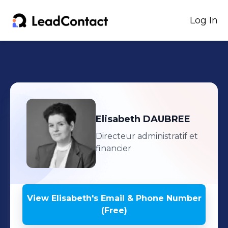
Log In
Elisabeth
DAUBREE
Directeur administratif et
financier
View
Elisabeth
's
Email & Phone Number
(Free)