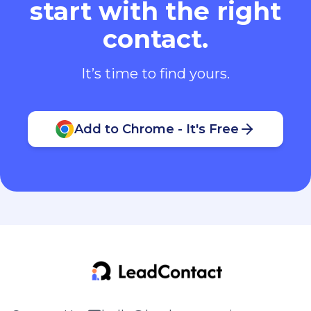
start with the right
contact.
It’s time to find yours.
Add to Chrome - It's Free