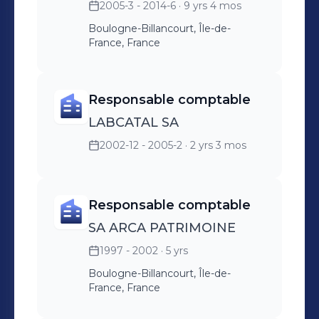
2005-3 - 2014-6
· 9 yrs 4 mos
fiscales  Définition
Boulogne-Billancourt, Île-de-
stratégique, pilotage et
France, France
conduite du changement 
Digitalisation et
implémentation ERP 
Responsable comptable
Management et animation
LABCATAL SA
des Ressources Humaines
2002-12 - 2005-2
· 2 yrs 3 mos
 Supervision de la SI et
des services généraux 
Relations avec les
Responsable comptable
différents partenaires de
SA ARCA PATRIMOINE
l’entreprise (avocats,
1997 - 2002
· 5 yrs
banque, actionnaires...)
Boulogne-Billancourt, Île-de-
France, France