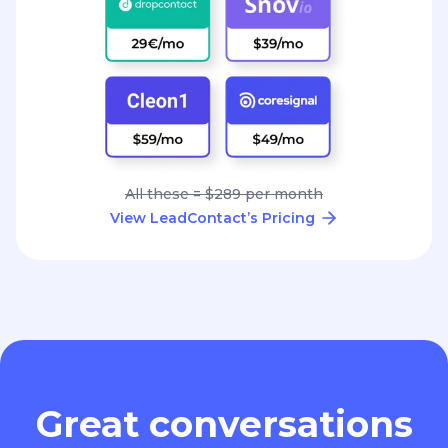
All these = $289 per month
View LeadContact’s Pricing
Great conversations