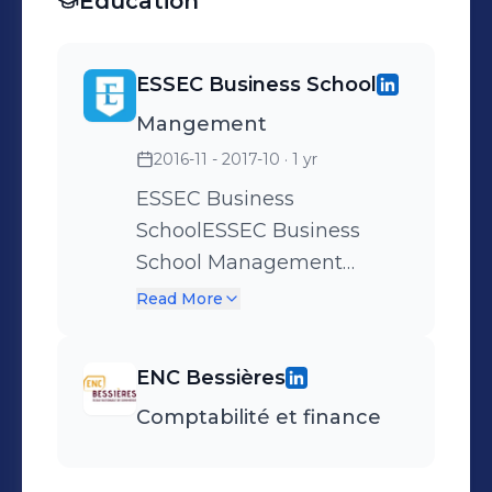
Education
ESSEC Business School
Mangement
2016-11 - 2017-10
· 1 yr
ESSEC Business
SchoolESSEC Business
School Management
Général Program ,
Read More
Management Général est
un programme pour pour
ENC Bessières
les cadres Dirigeants
Comptabilité et finance
Niveau 1, enregistré au
RNCPManagement
Général Program ,