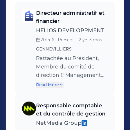
Directeur administratif et
financier
HELIOS DEVELOPPMENT
2014-6 - Present
· 12 yrs 3 mos
GENNEVILLIERS
Rattachée au Président,
Membre du comité de
direction  Management
d’une équipe de 15
Read More
collaborateurs 
Supervision du service
Responsable comptable
comptabilité, finance,
et du contrôle de gestion
contrôle de gestion,
NetMedia Group
relations juridiques et